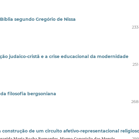
 Bíblia segundo Gregório de Nissa
233
ição judaico-cristã e a crise educacional da modernidade
251
 da filosofia bergsoniana
268
onstrução de um circuito afetivo-representacional religioso
rgarida Maria Rocha Bernardes, Magno Conceição das Mercês,
299