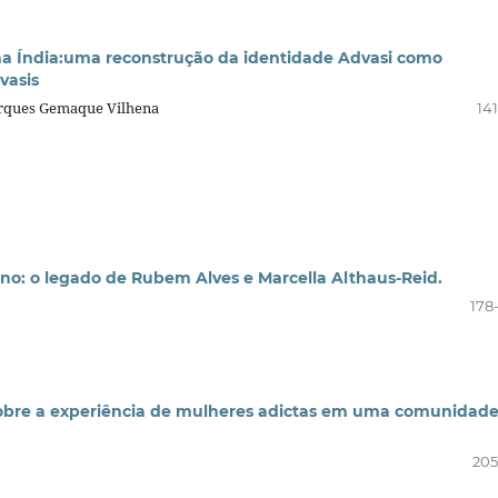
s na Índia:uma reconstrução da identidade Advasi como
vasis
arques Gemaque Vilhena
14
ano: o legado de Rubem Alves e Marcella Althaus-Reid.
178
sobre a experiência de mulheres adictas em uma comunidad
205