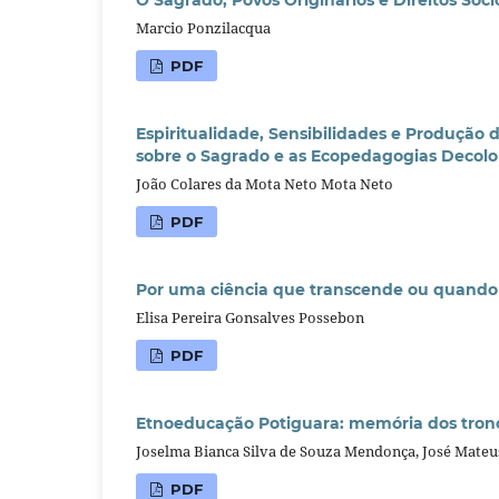
O Sagrado, Povos Originários e Direitos Soc
Marcio Ponzilacqua
PDF
Espiritualidade, Sensibilidades e Produçã
sobre o Sagrado e as Ecopedagogias Decolo
João Colares da Mota Neto Mota Neto
PDF
Por uma ciência que transcende ou quando 
Elisa Pereira Gonsalves Possebon
PDF
Etnoeducação Potiguara: memória dos tronco
Joselma Bianca Silva de Souza Mendonça, José Mateu
PDF