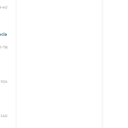
8-40
ncia
1-78
-104
-140