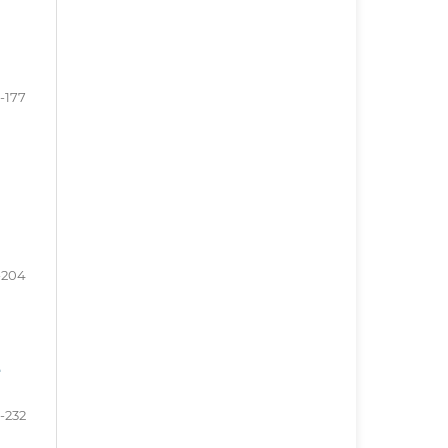
1-177
-204
e
-232