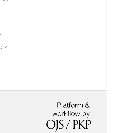
a
-344