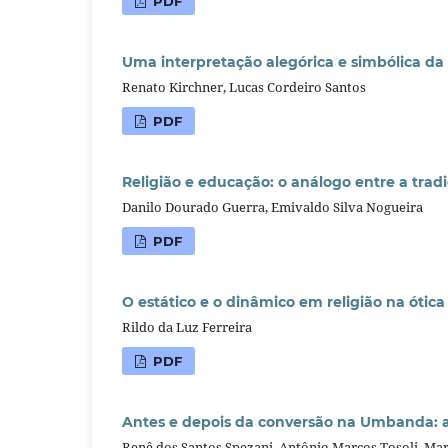
PDF
Uma interpretação alegórica e simbólica da
Renato Kirchner, Lucas Cordeiro Santos
PDF
Religião e educação: o análogo entre a trad
Danilo Dourado Guerra, Emivaldo Silva Nogueira
PDF
O estático e o dinâmico em religião na ótica
Rildo da Luz Ferreira
PDF
Antes e depois da conversão na Umbanda: a c
Renê dos Santos Spezani, Antônio Marcos Tosoli, Ma