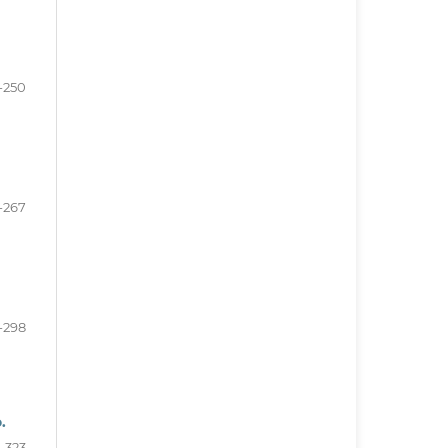
-250
-267
-298
.
-323