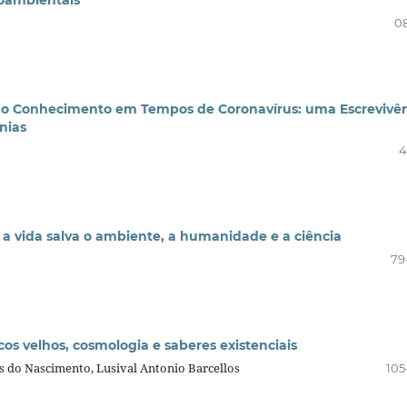
ioambientais
0
o do Conhecimento em Tempos de Coronavírus: uma Escrevivê
nias
4
a vida salva o ambiente, a humanidade e a ciência
79
s velhos, cosmologia e saberes existenciais
s do Nascimento, Lusival Antonio Barcellos
105