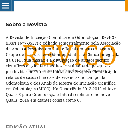
Sobre a Revista
A Revista de Iniciação Científica em Odontologia - RevICO
(ISSN 1677-3527) é editada semestralmente pela Associação
de Apoio à Pesquisa em Saúde Bucal em parceria com o
Grupo de Pesquisa em Odontopediatria e Clínica Integrada
da UFPB. Sua missão é a divulgação de artigos técnico-
científicos originais e inéditos, resultados de pesquisas
produzidas no Curso de Iniciação à Pesquisa Científica, de
relatos de casos clínicos e de vivências no campo da
Odontologia e dos Anais da Mostra de Iniciação Científica
em Odontologia (MICO). No Quadriênio 2013-2016 obteve
Qualis 5 para Odontologia e Interdisciplinar e no novo
Qualis (2016 em diante) consta como C.
EDIÇÃO ATUAL