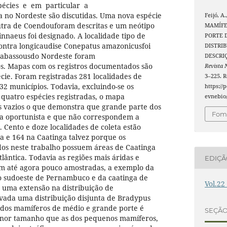
pécies e em particular a
 no Nordeste são discutidas. Uma nova espécie
Feijó, A
tra de Coendouforam descritas e um neótipo
MAMÍFE
nnaeus foi designado. A localidade tipo de
PORTE 
ontra longicaudise Conepatus amazonicusfoi
DISTRI
 Cabassousdo Nordeste foram
DESCRI
os. Mapas com os registros documentados são
Revista 
cie. Foram registradas 281 localidades de
3–225. 
32 municípios. Todavia, excluindo-se os
https://
quatro espécies registradas, o mapa
evnebio/
s vazios o que demonstra que grande parte dos
Foma
ma oportunista e que não correspondem a
 Cento e doze localidades de coleta estão
ca e 164 na Caatinga talvez porque os
dos neste trabalho possuem áreas de Caatinga
lântica. Todavia as regiões mais áridas e
EDIÇ
am até agora pouco amostradas, a exemplo da
do sudoeste de Pernambuco e da caatinga de
Vol.22
 uma extensão na distribuição de
vada uma distribuição disjunta de Bradypus
o dos mamíferos de médio e grande porte é
SEÇÃ
enor tamanho que as dos pequenos mamíferos,