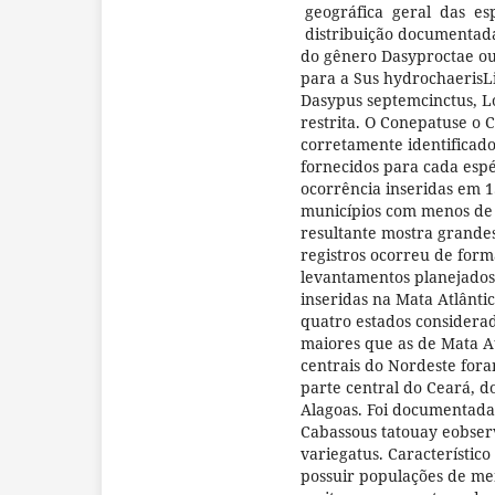
geográfica geral das es
distribuição documentada
do gênero Dasyproctae ou
para a Sus hydrochaerisLi
Dasypus septemcinctus, L
restrita. O Conepatuse o
corretamente identificad
fornecidos para cada espé
ocorrência inseridas em 1
municípios com menos de 
resultante mostra grande
registros ocorreu de for
levantamentos planejados.
inseridas na Mata Atlânti
quatro estados considera
maiores que as de Mata At
centrais do Nordeste for
parte central do Ceará, 
Alagoas. Foi documentada
Cabassous tatouay eobser
variegatus. Característic
possuir populações de m