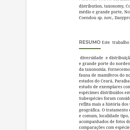
distribution, taxonomy, C
médio e grande porte, Nor
Coendou sp. nov., Dasypro
RESUMO
Este trabalho
diversidade e distribuiç
e grande porte do nordest
da taxonomia. Fornecemo
fauna de mamíferos do nor
estados do Ceará, Paraíba
estudo de exemplares co
espécimes distribuídos em 
Subespécies foram consid
reflita mais a história do
geográfica. O tratamento 
e comum, localidade tipo,
acompanhados de fotos do
comparações com espécies