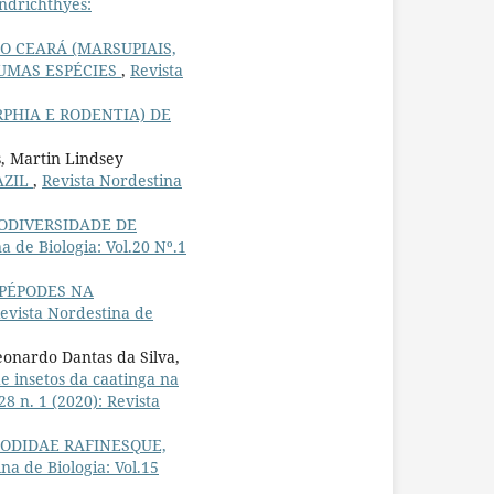
ondrichthyes:
 CEARÁ (MARSUPIAIS,
UMAS ESPÉCIES
,
Revista
PHIA E RODENTIA) DE
s, Martin Lindsey
AZIL
,
Revista Nordestina
ODIVERSIDADE DE
a de Biologia: Vol.20 Nº.1
OPÉPODES NA
evista Nordestina de
onardo Dantas da Silva,
de insetos da caatinga na
28 n. 1 (2020): Revista
PODIDAE RAFINESQUE,
na de Biologia: Vol.15