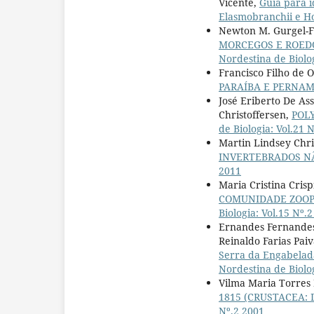
Vicente,
Guia para i
Elasmobranchii e H
Newton M. Gurgel-Fi
MORCEGOS E ROED
Nordestina de Biolog
Francisco Filho de 
PARAÍBA E PERNAM
José Eriberto De As
Christoffersen,
POL
de Biologia: Vol.21 
Martin Lindsey Chri
INVERTEBRADOS NÃ
2011
Maria Cristina Cris
COMUNIDADE ZOOP
Biologia: Vol.15 Nº.
Ernandes Fernandes 
Reinaldo Farias Pai
Serra da Engabelada
Nordestina de Biolo
Vilma Maria Torres
1815 (CRUSTACEA:
Nº.2 2001