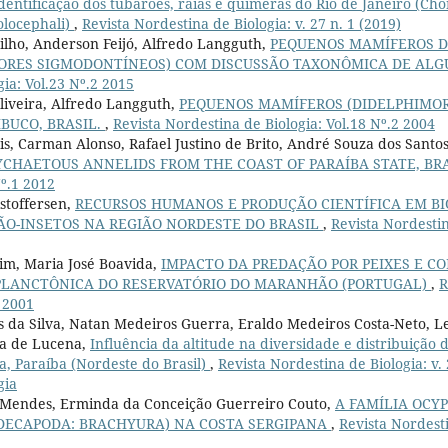
dentificação dos tubarões, raias e quimeras do Rio de Janeiro (Ch
olocephali)
,
Revista Nordestina de Biologia: v. 27 n. 1 (2019)
lho, Anderson Feijó, Alfredo Langguth,
PEQUENOS MAMÍFEROS DO
ORES SIGMODONTÍNEOS) COM DISCUSSÃO TAXONÔMICA DE ALG
ia: Vol.23 Nº.2 2015
Oliveira, Alfredo Langguth,
PEQUENOS MAMÍFEROS (DIDELPHIMOR
BUCO, BRASIL.
,
Revista Nordestina de Biologia: Vol.18 Nº.2 2004
sis, Carman Alonso, Rafael Justino de Brito, André Souza dos Santo
YCHAETOUS ANNELIDS FROM THE COAST OF PARAÍBA STATE, BR
Nº.1 2012
stoffersen,
RECURSOS HUMANOS E PRODUÇÃO CIENTÍFICA EM BI
O-INSETOS NA REGIÃO NORDESTE DO BRASIL
,
Revista Nordestin
pim, Maria José Boavida,
IMPACTO DA PREDAÇÃO POR PEIXES E C
LANCTÔNICA DO RESERVATÓRIO DO MARANHÃO (PORTUGAL)
,
R
2 2001
da Silva, Natan Medeiros Guerra, Eraldo Medeiros Costa-Neto, Le
va de Lucena,
Influência da altitude na diversidade e distribuição 
, Paraíba (Nordeste do Brasil)
,
Revista Nordestina de Biologia: v. 
gia
 Mendes, Erminda da Conceição Guerreiro Couto,
A FAMÍLIA OCY
 DECAPODA: BRACHYURA) NA COSTA SERGIPANA
,
Revista Nordesti