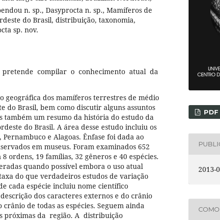
oendou n. sp., Dasyprocta n. sp., Mamíferos de
deste do Brasil, distribuição, taxonomia,
cta sp. nov.
 pretende compilar o conhecimento atual da
ão geográfica dos mamíferos terrestres de médio
e do Brasil, bem como discutir alguns assuntos
PDF
s também um resumo da história do estudo da
deste do Brasil. A área desse estudo incluiu os
, Pernambuco e Alagoas. Ênfase foi dada ao
PUBL
nservados em museus. Foram examinados 652
8 ordens, 19 famílias, 32 gêneros e 40 espécies.
eradas quando possível embora o uso atual
2013-0
s taxa do que verdadeiros estudos de variação
de cada espécie incluiu nome científico
 descrição dos caracteres externos e do crânio
 crânio de todas as espécies. Seguem ainda
COMO 
 próximas da região. A distribuição