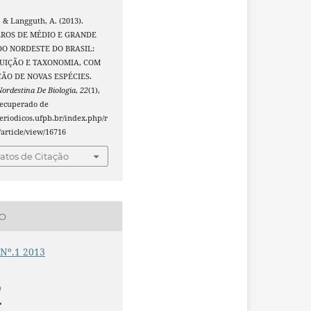
., & Langguth, A. (2013).
ROS DE MÉDIO E GRANDE
DO NORDESTE DO BRASIL:
BUIÇÃO E TAXONOMIA, COM
ÇÃO DE NOVAS ESPÉCIES.
Nordestina De Biologia
,
22
(1),
Recuperado de
periodicos.ufpb.br/index.php/r
article/view/16716
tos de Citação
ÃO
 Nº.1 2013
O