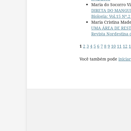
Maria do Socorro Vi
DIRETA DO MANGUE
Biologia: Vol.15 Nº.
Maria Cristina Madei
UMA ÁREA DE REST
Revista Nordestina d
1
2
3
4
5
6
7
8
9
10
11
12
1
Você também pode
inicia
______________________________________________