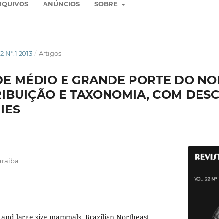
RQUIVOS
ANÚNCIOS
SOBRE
2 Nº.1 2013
/
Artigos
E MÉDIO E GRANDE PORTE DO NO
TRIBUIÇÃO E TAXONOMIA, COM DES
IES
araíba
and large size mammals, Brazilian Northeast,