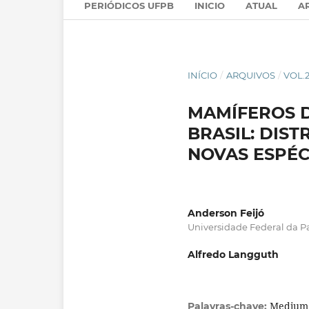
PERIÓDICOS UFPB
INICIO
ATUAL
A
INÍCIO
/
ARQUIVOS
/
VOL.2
MAMÍFEROS D
BRASIL: DIS
NOVAS ESPÉC
Anderson Feijó
Universidade Federal da P
Alfredo Langguth
Medium 
Palavras-chave: