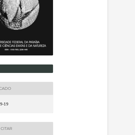
ICADO
9-19
CITAR