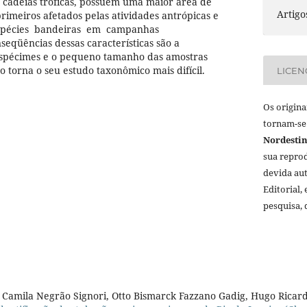
 cadeias tróficas, possuem uma maior área de
Artigo
rimeiros afetados pelas atividades antrópicas e
espécies bandeiras em campanhas
seqüências dessas características são a
 espécimes e o pequeno tamanho das amostras
to torna o seu estudo taxonômico mais difícil.
LICEN
Os origina
tornam-se
Nordestin
sua reprod
devida au
Editorial,
pesquisa, 
, Camila Negrão Signori, Otto Bismarck Fazzano Gadig, Hugo Rica