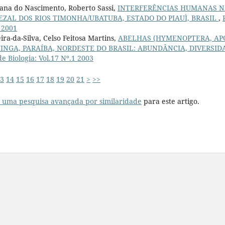
ana do Nascimento, Roberto Sassi,
INTERFERÊNCIAS HUMANAS N
ZAL DOS RIOS TIMONHA/UBATUBA, ESTADO DO PIAUÌ, BRASIL
,
2 2001
ra-da-Silva, Celso Feitosa Martins,
ABELHAS (HYMENOPTERA, APO
INGA, PARAÍBA, NORDESTE DO BRASIL: ABUNDÂNCIA, DIVERSI
e Biologia: Vol.17 Nº.1 2003
3
14
15
16
17
18
19
20
21
>
>>
r uma pesquisa avançada por similaridade
para este artigo.
__________________________________________