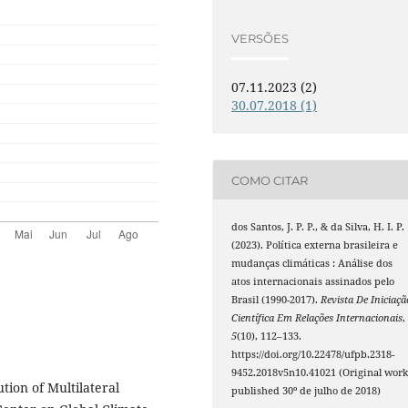
VERSÕES
07.11.2023 (2)
30.07.2018 (1)
COMO CITAR
dos Santos, J. P. P., & da Silva, H. I. P.
(2023). Política externa brasileira e
mudanças climáticas : Análise dos
atos internacionais assinados pelo
Brasil (1990-2017).
Revista De Iniciaçã
Científica Em Relações Internacionais
,
5
(10), 112–133.
https://doi.org/10.22478/ufpb.2318-
9452.2018v5n10.41021 (Original wor
ion of Multilateral
published 30º de julho de 2018)