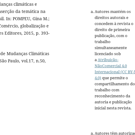
danças climáticas e
nserção da temática na
Autores mantém os
direitos autorais e
asil. In: POMPEU, Gina M.;
concedem à revista o
omércio, globalização e
direito de primeira
s Editores, 2015, p. 393-
publicação, com o
trabalho
simultaneamente
 de Mudanças Climáticas
licenciado sob
a
Atribuição-
 São Paulo, vol.17, n.50,
NãoComercial 4.0
Internacional (CC BY
4.0)
que permite o
compartilhamento do
trabalho com
reconhecimento da
autoria e publicação
inicial nesta revista.
Autores têm autoriza