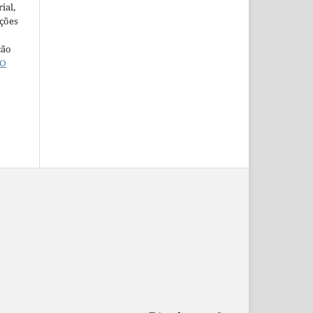
ial,
ações
ção
O