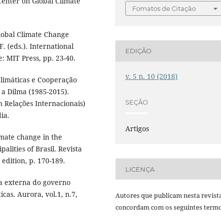
Center on Global Climate
Fomatos de Citação
lobal Climate Change
 (eds.). International
EDIÇÃO
: MIT Press, pp. 23-40.
v. 5 n. 10 (2018)
limáticas e Cooperação
 a Dilma (1985-2015).
SEÇÃO
 Relações Internacionais)
ia.
Artigos
imate change in the
lities of Brasil. Revista
l edition, p. 170-189.
LICENÇA
ca externa do governo
cas. Aurora, vol.1, n.7,
Autores que publicam nesta revist
concordam com os seguintes termo