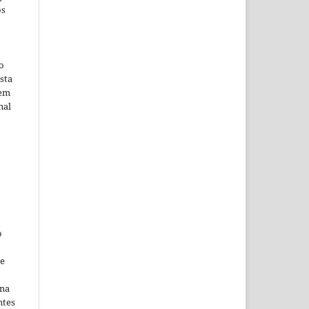
os
o
sta
 em
nal
o
ne
ina
ntes