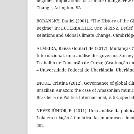
Regimes: Implications for Climate Change. Pew 
Change, Arlington, VA.
BODANSKY, Daniel (2001), “The History of the G
Regime” In: LUTERBACHER, Urs; SPRINZ, Detlef F.
Relations and Global Climate Change. Cambridge
ALMEIDA, Raíssa Goulart de (2017). Mudanças C
Internacional: uma análise dos governos Sarney
Trabalho de Conclusão de Curso; (Graduação em
– Universidade Federal de Uberlândia, Uberlând
INOUE, Cristina (2012). Governance of global cl
Brazilian Amazon: the case of Amazonian municipa
Brasileira de Política Internacional, v. 55, specia
NEVES JÚNIOR, E. (2011). Uma análise da políti
Lula em relação à temática das mudanças climáti
jan.