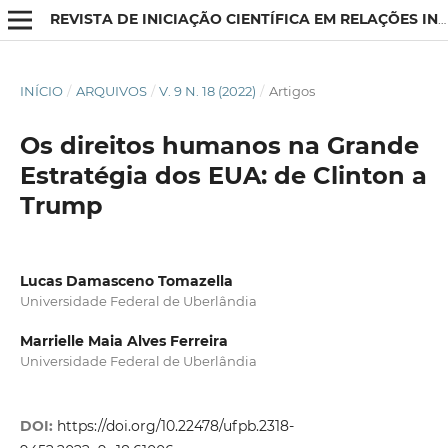
REVISTA DE INICIAÇÃO CIENTÍFICA EM RELAÇÕES INTERNACIONAIS
INÍCIO
/
ARQUIVOS
/
V. 9 N. 18 (2022)
/
Artigos
Os direitos humanos na Grande
Estratégia dos EUA: de Clinton a
Trump
Lucas Damasceno Tomazella
Universidade Federal de Uberlândia
Marrielle Maia Alves Ferreira
Universidade Federal de Uberlândia
DOI:
https://doi.org/10.22478/ufpb.2318-