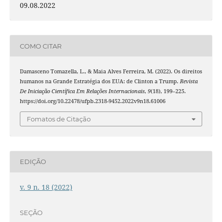
09.08.2022
COMO CITAR
Damasceno Tomazella, L., & Maia Alves Ferreira, M. (2022). Os direitos
humanos na Grande Estratégia dos EUA: de Clinton a Trump.
Revista
De Iniciação Científica Em Relações Internacionais
,
9
(18), 199–225.
https://doi.org/10.22478/ufpb.2318-9452.2022v9n18.61006
Fomatos de Citação
EDIÇÃO
v. 9 n. 18 (2022)
SEÇÃO