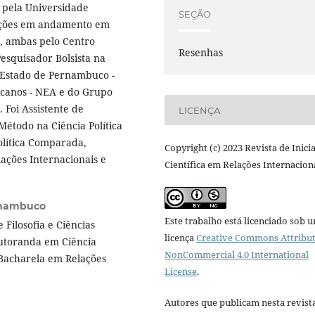
a pela Universidade
SEÇÃO
zações em andamento em
r, ambas pelo Centro
Resenhas
esquisador Bolsista na
 Estado de Pernambuco -
canos - NEA e do Grupo
 Foi Assistente de
LICENÇA
Método na Ciência Política
olítica Comparada,
Copyright (c) 2023 Revista de Inici
lações Internacionais e
Científica em Relações Internacion
rnambuco
Este trabalho está licenciado sob 
Filosofia e Ciências
licença
Creative Commons Attribut
utoranda em Ciência
NonCommercial 4.0 International
 Bacharela em Relações
License
.
Autores que publicam nesta revist