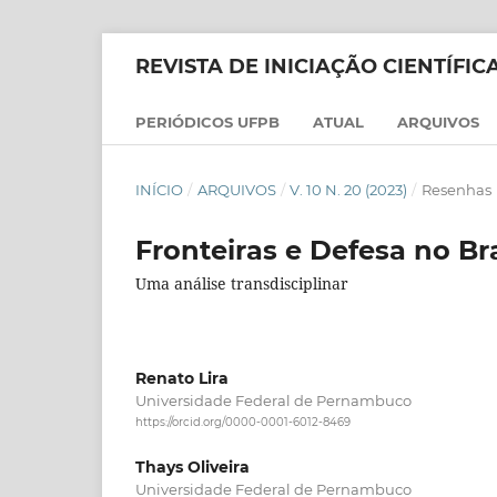
REVISTA DE INICIAÇÃO CIENTÍFI
PERIÓDICOS UFPB
ATUAL
ARQUIVOS
INÍCIO
/
ARQUIVOS
/
V. 10 N. 20 (2023)
/
Resenhas
Fronteiras e Defesa no Bra
Uma análise transdisciplinar
Renato Lira
Universidade Federal de Pernambuco
https://orcid.org/0000-0001-6012-8469
Thays Oliveira
Universidade Federal de Pernambuco