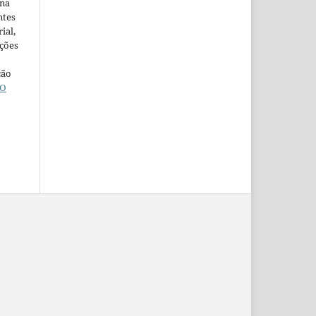
ina
ntes
ial,
ações
ção
O