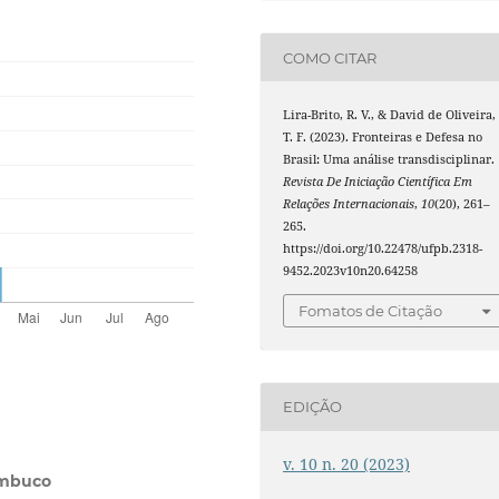
COMO CITAR
Lira-Brito, R. V., & David de Oliveira,
T. F. (2023). Fronteiras e Defesa no
Brasil: Uma análise transdisciplinar.
Revista De Iniciação Científica Em
Relações Internacionais
,
10
(20), 261–
265.
https://doi.org/10.22478/ufpb.2318-
9452.2023v10n20.64258
Fomatos de Citação
EDIÇÃO
v. 10 n. 20 (2023)
ambuco