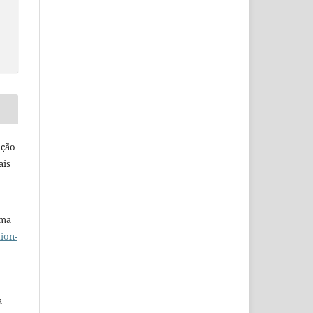
ação
ais
uma
ion-
a