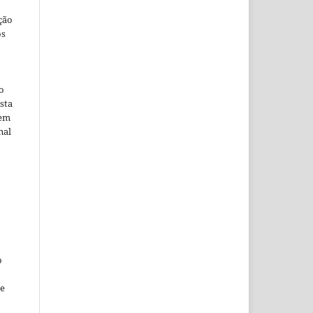
ção
os
o
sta
 em
nal
o
ne