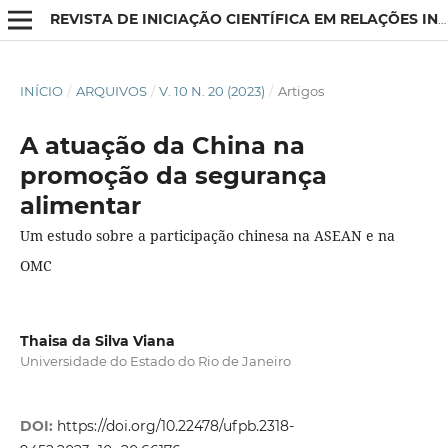
REVISTA DE INICIAÇÃO CIENTÍFICA EM RELAÇÕES INTERNACIONAIS
INÍCIO
/
ARQUIVOS
/
V. 10 N. 20 (2023)
/
Artigos
A atuação da China na
promoção da segurança
alimentar
Um estudo sobre a participação chinesa na ASEAN e na
OMC
Thaisa da Silva Viana
Universidade do Estado do Rio de Janeiro
DOI:
https://doi.org/10.22478/ufpb.2318-