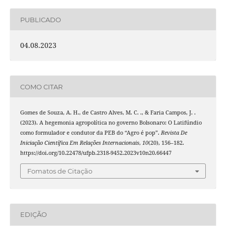
PUBLICADO
04.08.2023
COMO CITAR
Gomes de Souza, A. H., de Castro Alves, M. C. ., & Faria Campos, J. .
(2023). A hegemonia agropolítica no governo Bolsonaro: O Latifúndio
como formulador e condutor da PEB do “Agro é pop”.
Revista De
Iniciação Científica Em Relações Internacionais
,
10
(20), 156–182.
https://doi.org/10.22478/ufpb.2318-9452.2023v10n20.66447
Fomatos de Citação
EDIÇÃO