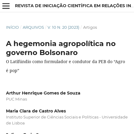
REVISTA DE INICIAÇÃO CIENTÍFICA EM RELAÇÕES INTERNACIONAIS
INÍCIO
/
ARQUIVOS
/
V. 10 N. 20 (2023)
/
Artigos
A hegemonia agropolítica no
governo Bolsonaro
O Latifúndio como formulador e condutor da PEB do “Agro
é pop”
Arthur Henrique Gomes de Souza
PUC Minas
Maria Clara de Castro Alves
Instituto Superior de Ciências Sociais e Políticas - Universidade
de Lisboa