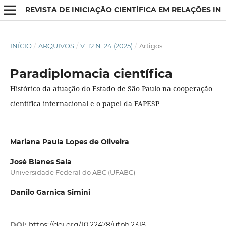
REVISTA DE INICIAÇÃO CIENTÍFICA EM RELAÇÕES INTERNACIONAIS
INÍCIO
/
ARQUIVOS
/
V. 12 N. 24 (2025)
/
Artigos
Paradiplomacia científica
Histórico da atuação do Estado de São Paulo na cooperação
científica internacional e o papel da FAPESP
Mariana Paula Lopes de Oliveira
José Blanes Sala
Universidade Federal do ABC (UFABC)
Danilo Garnica Simini
DOI:
https://doi.org/10.22478/ufpb.2318-