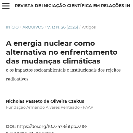
REVISTA DE INICIAÇÃO CIENTÍFICA EM RELAÇÕES INTERNACIONAIS
INÍCIO
/
ARQUIVOS
/
V. 13 N. 26 (2026)
/
Artigos
A energia nuclear como
alternativa no enfrentamento
das mudanças climáticas
e os impactos socioambientais e institucionais dos rejeitos
radioativos
Nicholas Passeto de Oliveira Czekus
Fundação Armando Alvares Penteado - FAAP
DOI:
https://doi.org/10.22478/ufpb.2318-