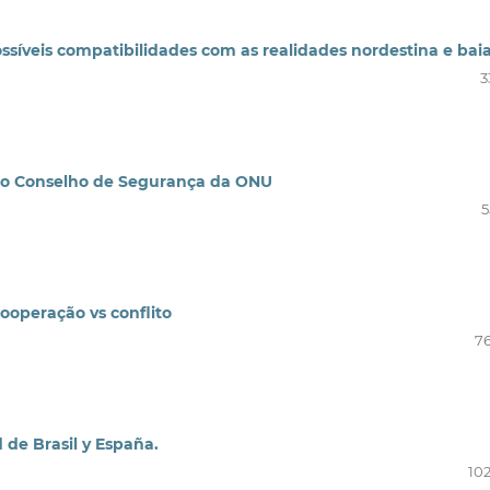
ssíveis compatibilidades com as realidades nordestina e bai
3
a do Conselho de Segurança da ONU
5
cooperação vs conflito
76
d de Brasil y España.
102