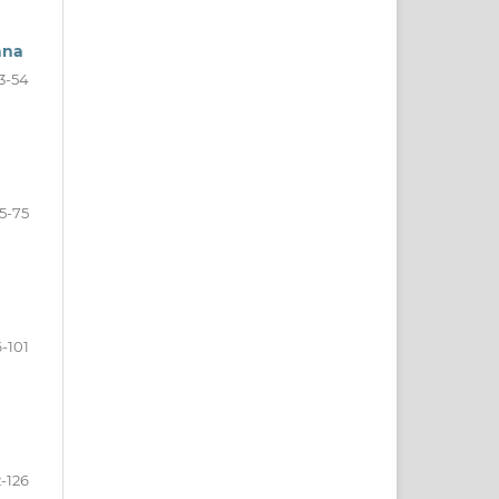
ana
3-54
5-75
-101
-126