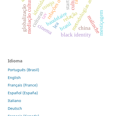
relações de poder
metodologias ativas
identidade
cultura
startup
mediação cultural
cotejo
globalização
relação
culturas
mestiçagem
baudelaire
tav
malinche
brasil
lea
cinema
china
black identity
Idioma
Português (Brasil)
English
Français (France)
Español (España)
Italiano
Deutsch