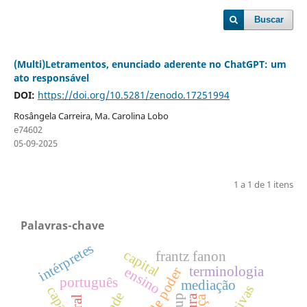
Buscar
(Multi)Letramentos, enunciado aderente no ChatGPT: um
ato responsável
DOI:
https://doi.org/10.5281/zenodo.17251994
Rosângela Carreira, Ma. Carolina Lobo
e74602
05-09-2025
1 a 1 de 1 itens
Palavras-chave
intérpretes
capital
frantz fanon
terminologia
ensino
português
mediação
capa
raça