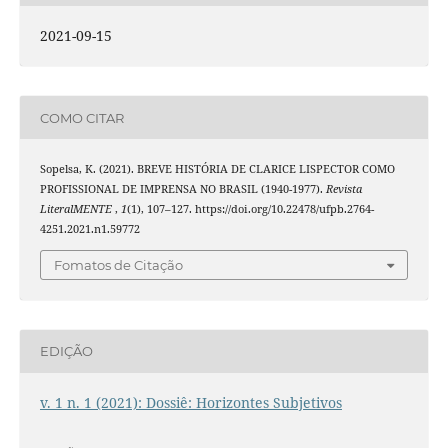
2021-09-15
COMO CITAR
Sopelsa, K. (2021). BREVE HISTÓRIA DE CLARICE LISPECTOR COMO
PROFISSIONAL DE IMPRENSA NO BRASIL (1940-1977).
Revista
LiteralMENTE
,
1
(1), 107–127. https://doi.org/10.22478/ufpb.2764-
4251.2021.n1.59772
Fomatos de Citação
EDIÇÃO
v. 1 n. 1 (2021): Dossiê: Horizontes Subjetivos