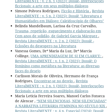
LiteralMENTE : v. 2 n. 1 (2022): Dossiê- Interlocuções
ficcionais: a arte em seus múltiplos diálogos
Simone Polvora Rodrigues,
Ficção e História
,
Revista
LiteralMENTE : v. 5 n. 2 (2025): Dossiê "Literatura e
Humanidades em Diálogo: Caleidoscópio de Olhares"
Belinda Mandelbaum, Larissa da Cruz Carvalho,
Trauma, repetição, esquecimento e elaboração em
Cem anos de solidão, de Gabriel García Márquez
,
Revista LiteralMENTE : v. 2 n. 2 (2022): Dossiê -
Eclosões do desespero na Literatura
Vanessa Gomes, Drª Maria da Luz, Drª Marcia
Collinge,
UMA APRENDIZAGEM DE SI EM CLARICE:
,
Revista LiteralMENTE : v. 1 n. 2 (2021): Dossiê: O
feminino como metáfora na literatura: as diversas
faces do desejo
Carlisson Morais de Oliveira, Hermano de França
Rodrigues,
Encontrar-se no desvio
,
Revista
LiteralMENTE : v. 2 n. 1 (2022): Dossiê- Interlocuções
ficcionais: a arte em seus múltiplos diálogos
Maria Leticia Ferreira Soares, Manoel Carlos Fonseca
de Alencar ,
“NEM SILENCIOSAS, NEM SILENCIADAS”
A NARRATIVA LITERÁRIA FEMININA NO SÉCULO XIX
,
Revista LiteralMENTE : v. 4 n. Especial (2024): Dossiê