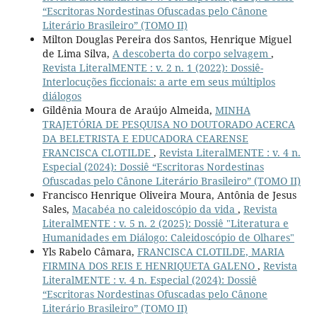
“Escritoras Nordestinas Ofuscadas pelo Cânone
Literário Brasileiro” (TOMO II)
Milton Douglas Pereira dos Santos, Henrique Miguel
de Lima Silva,
A descoberta do corpo selvagem
,
Revista LiteralMENTE : v. 2 n. 1 (2022): Dossiê-
Interlocuções ficcionais: a arte em seus múltiplos
diálogos
Gildênia Moura de Araújo Almeida,
MINHA
TRAJETÓRIA DE PESQUISA NO DOUTORADO ACERCA
DA BELETRISTA E EDUCADORA CEARENSE
FRANCISCA CLOTILDE
,
Revista LiteralMENTE : v. 4 n.
Especial (2024): Dossiê “Escritoras Nordestinas
Ofuscadas pelo Cânone Literário Brasileiro” (TOMO II)
Francisco Henrique Oliveira Moura, Antônia de Jesus
Sales,
Macabéa no caleidoscópio da vida
,
Revista
LiteralMENTE : v. 5 n. 2 (2025): Dossiê "Literatura e
Humanidades em Diálogo: Caleidoscópio de Olhares"
Yls Rabelo Câmara,
FRANCISCA CLOTILDE, MARIA
FIRMINA DOS REIS E HENRIQUETA GALENO
,
Revista
LiteralMENTE : v. 4 n. Especial (2024): Dossiê
“Escritoras Nordestinas Ofuscadas pelo Cânone
Literário Brasileiro” (TOMO II)