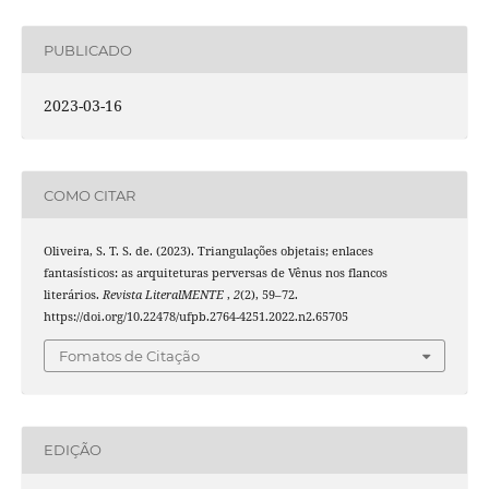
PUBLICADO
2023-03-16
COMO CITAR
Oliveira, S. T. S. de. (2023). Triangulações objetais; enlaces
fantasísticos: as arquiteturas perversas de Vênus nos flancos
literários.
Revista LiteralMENTE
,
2
(2), 59–72.
https://doi.org/10.22478/ufpb.2764-4251.2022.n2.65705
Fomatos de Citação
EDIÇÃO