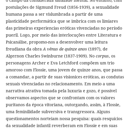
o campo da considerada sanidade mental. No entanto, com
postulações de Sigmund Freud (1856-1939), a sexualidade
humana passa a ser vislumbrada a partir de uma
plasticidade performática que se imbrica com os limiares
das primeiras experiencias eróticas vivenciadas no período
pueril. Logo, por meio das interlocuções entre Literatura e
Psicanálise, propomo-nos a desenvolver uma leitura
freudiana da obra
A vênus de quinze anos
(1897), de
Algernon Charles Swinburne (1837-1909). No
corpus
, os
personagens Archer e Eva Letchford compõem um trio
amoroso com Flossie, uma jovem de quinze anos, que passa
a comandar, a partir de suas visionices eróticas, as condutas
sexuais vivenciadas no relacionamento. Em meio a uma
narrativa atrativa tomada pela luxuria e gozo, é possível
observamos aspectos que se confrontam com os valores
puritanos da época vitoriana, outorgando, assim, à Flossie,
uma feminilidade subversiva e transgressora. Alguns
questionamentos norteiam nossa pesquisa: quais resquícios
da sexualidade infantil reverberam em Flossie e em suas