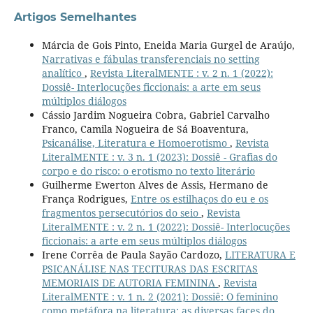
Artigos Semelhantes
Márcia de Gois Pinto, Eneida Maria Gurgel de Araújo,
Narrativas e fábulas transferenciais no setting
analítico
,
Revista LiteralMENTE : v. 2 n. 1 (2022):
Dossiê- Interlocuções ficcionais: a arte em seus
múltiplos diálogos
Cássio Jardim Nogueira Cobra, Gabriel Carvalho
Franco, Camila Nogueira de Sá Boaventura,
Psicanálise, Literatura e Homoerotismo
,
Revista
LiteralMENTE : v. 3 n. 1 (2023): Dossiê - Grafias do
corpo e do risco: o erotismo no texto literário
Guilherme Ewerton Alves de Assis, Hermano de
França Rodrigues,
Entre os estilhaços do eu e os
fragmentos persecutórios do seio
,
Revista
LiteralMENTE : v. 2 n. 1 (2022): Dossiê- Interlocuções
ficcionais: a arte em seus múltiplos diálogos
Irene Corrêa de Paula Sayão Cardozo,
LITERATURA E
PSICANÁLISE NAS TECITURAS DAS ESCRITAS
MEMORIAIS DE AUTORIA FEMININA
,
Revista
LiteralMENTE : v. 1 n. 2 (2021): Dossiê: O feminino
como metáfora na literatura: as diversas faces do