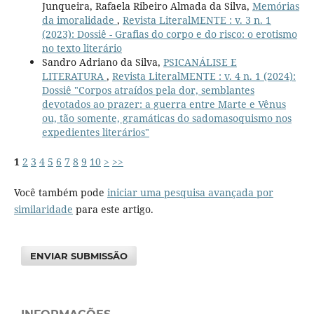
Junqueira, Rafaela Ribeiro Almada da Silva,
Memórias
da imoralidade
,
Revista LiteralMENTE : v. 3 n. 1
(2023): Dossiê - Grafias do corpo e do risco: o erotismo
no texto literário
Sandro Adriano da Silva,
PSICANÁLISE E
LITERATURA
,
Revista LiteralMENTE : v. 4 n. 1 (2024):
Dossiê "Corpos atraídos pela dor, semblantes
devotados ao prazer: a guerra entre Marte e Vênus
ou, tão somente, gramáticas do sadomasoquismo nos
expedientes literários"
1
2
3
4
5
6
7
8
9
10
>
>>
Você também pode
iniciar uma pesquisa avançada por
similaridade
para este artigo.
ENVIAR SUBMISSÃO