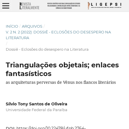
INÍCIO
/
ARQUIVOS
/
V. 2 N. 2 (2022): DOSSIÊ - ECLOSÕES DO DESESPERO NA
LITERATURA
/
Dossiê - Eclosões do desespero na Literatura
Triangulações objetais; enlaces
fantasísticos
as arquiteturas perversas de Vênus nos flancos literários
Sílvio Tony Santos de Oliveira
Universidade Federal da Paraíba
DOI:
https://doi.org/10.22478/ufpb.2764-