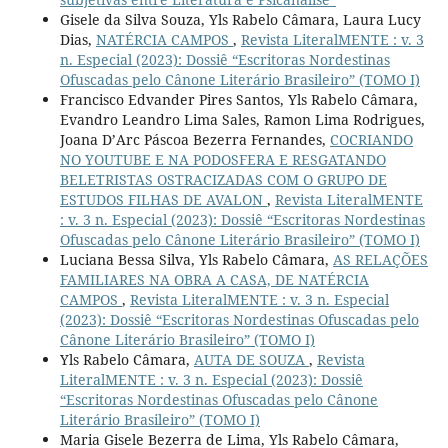
Gisele da Silva Souza, Yls Rabelo Câmara, Laura Lucy
Dias,
NATÉRCIA CAMPOS
,
Revista LiteralMENTE : v. 3
n. Especial (2023): Dossiê “Escritoras Nordestinas
Ofuscadas pelo Cânone Literário Brasileiro” (TOMO I)
Francisco Edvander Pires Santos, Yls Rabelo Câmara,
Evandro Leandro Lima Sales, Ramon Lima Rodrigues,
Joana D’Arc Páscoa Bezerra Fernandes,
COCRIANDO
NO YOUTUBE E NA PODOSFERA E RESGATANDO
BELETRISTAS OSTRACIZADAS COM O GRUPO DE
ESTUDOS FILHAS DE AVALON
,
Revista LiteralMENTE
: v. 3 n. Especial (2023): Dossiê “Escritoras Nordestinas
Ofuscadas pelo Cânone Literário Brasileiro” (TOMO I)
Luciana Bessa Silva, Yls Rabelo Câmara,
AS RELAÇÕES
FAMILIARES NA OBRA A CASA, DE NATÉRCIA
CAMPOS
,
Revista LiteralMENTE : v. 3 n. Especial
(2023): Dossiê “Escritoras Nordestinas Ofuscadas pelo
Cânone Literário Brasileiro” (TOMO I)
Yls Rabelo Câmara,
AUTA DE SOUZA
,
Revista
LiteralMENTE : v. 3 n. Especial (2023): Dossiê
“Escritoras Nordestinas Ofuscadas pelo Cânone
Literário Brasileiro” (TOMO I)
Maria Gisele Bezerra de Lima, Yls Rabelo Câmara,