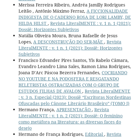
Merissa Ferreira Ribeiro, Andréa Jamilly Rodrigues
Leitão , Antônio Máximo Ferraz,
A FICCIONALIDADE
INDIGESTA DE O CADERNO ROSA DE LORI LAMBY, DE
HILDA HILST
,
Revista LiteralMENTE : v. 1 n. 1 (2021):
Dossiê: Horizontes Subjetivos
Natália Oliveira Moura, Bruna Rafaelle de Jesus
Lopes,
A DESCONSTRUÇÃO DO SER-MÃE
,
Revista
LiteralMENTE : v. 1 n. 1 (2021): Dossiê: Horizontes
Subjetivos
Francisco Edvander Pires Santos, Yls Rabelo Câmara,
Evandro Leandro Lima Sales, Ramon Lima Rodrigues,
Joana D’Arc Páscoa Bezerra Fernandes,
COCRIANDO
NO YOUTUBE E NA PODOSFERA E RESGATANDO
BELETRISTAS OSTRACIZADAS COM O GRUPO DE
ESTUDOS FILHAS DE AVALON
,
Revista LiteralMENTE
: v. 3 n. Especial (2023): Dossiê “Escritoras Nordestinas
Ofuscadas pelo Cânone Literário Brasileiro” (TOMO I)
Hermano França,
APRESENTAÇÃO
,
Revista
LiteralMENTE : v. 1 n. 2 (2021): Dossiê: O feminino
como metáfora na literatura: as diversas faces do
desejo
Hermano de França Rodrigues,
Editorial
,
Revista