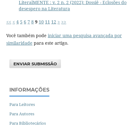
LiteralMENTE : v. 2 n. 2 (2022): Dossiê - Eclosões do
desespero na Literatura
<<
<
4
5
6
7
8
9
10
11
12
>
>>
Você também pode
iniciar uma pesquisa avançada por
similaridade
para este artigo.
ENVIAR SUBMISSÃO
INFORMAÇÕES
Para Leitores
Para Autores
Para Bibliotecários