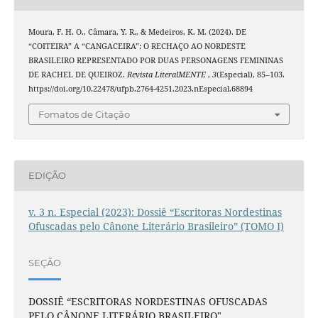
Moura, F. H. O., Câmara, Y. R., & Medeiros, K. M. (2024). DE
“COITEIRA” A “CANGACEIRA”: O RECHAÇO AO NORDESTE
BRASILEIRO REPRESENTADO POR DUAS PERSONAGENS FEMININAS
DE RACHEL DE QUEIROZ.
Revista LiteralMENTE
,
3
(Especial), 85–103.
https://doi.org/10.22478/ufpb.2764-4251.2023.nEspecial.68894
Fomatos de Citação
EDIÇÃO
v. 3 n. Especial (2023): Dossiê “Escritoras Nordestinas
Ofuscadas pelo Cânone Literário Brasileiro” (TOMO I)
SEÇÃO
DOSSIÊ “ESCRITORAS NORDESTINAS OFUSCADAS
PELO CÂNONE LITERÁRIO BRASILEIRO"