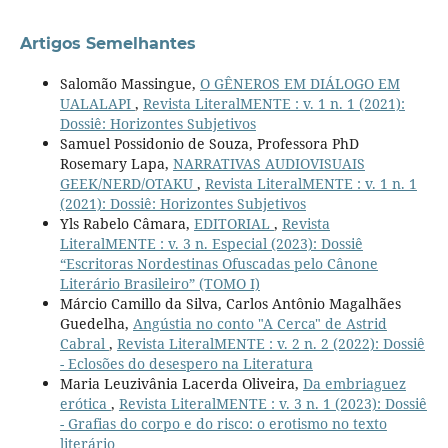
Artigos Semelhantes
Salomão Massingue,
O GÊNEROS EM DIÁLOGO EM
UALALAPI
,
Revista LiteralMENTE : v. 1 n. 1 (2021):
Dossiê: Horizontes Subjetivos
Samuel Possidonio de Souza, Professora PhD
Rosemary Lapa,
NARRATIVAS AUDIOVISUAIS
GEEK/NERD/OTAKU
,
Revista LiteralMENTE : v. 1 n. 1
(2021): Dossiê: Horizontes Subjetivos
Yls Rabelo Câmara,
EDITORIAL
,
Revista
LiteralMENTE : v. 3 n. Especial (2023): Dossiê
“Escritoras Nordestinas Ofuscadas pelo Cânone
Literário Brasileiro” (TOMO I)
Márcio Camillo da Silva, Carlos Antônio Magalhães
Guedelha,
Angústia no conto "A Cerca" de Astrid
Cabral
,
Revista LiteralMENTE : v. 2 n. 2 (2022): Dossiê
- Eclosões do desespero na Literatura
Maria Leuzivânia Lacerda Oliveira,
Da embriaguez
erótica
,
Revista LiteralMENTE : v. 3 n. 1 (2023): Dossiê
- Grafias do corpo e do risco: o erotismo no texto
literário