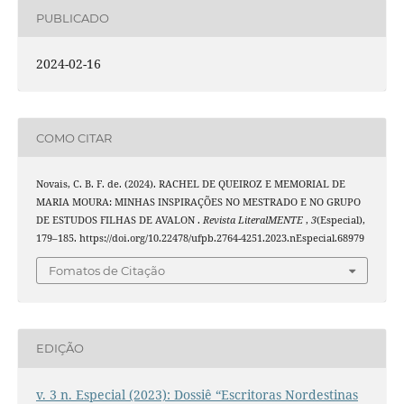
PUBLICADO
2024-02-16
COMO CITAR
Novais, C. B. F. de. (2024). RACHEL DE QUEIROZ E MEMORIAL DE
MARIA MOURA: MINHAS INSPIRAÇÕES NO MESTRADO E NO GRUPO
DE ESTUDOS FILHAS DE AVALON .
Revista LiteralMENTE
,
3
(Especial),
179–185. https://doi.org/10.22478/ufpb.2764-4251.2023.nEspecial.68979
Fomatos de Citação
EDIÇÃO
v. 3 n. Especial (2023): Dossiê “Escritoras Nordestinas