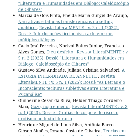
"Literatura e Humanidades em Diálogo: Caleidoscópio
de Olhares"
Márcia de Gois Pinto, Eneida Maria Gurgel de Araújo,
Narrativas e fábulas transferenciais no setting
analítico
,
Revista LiteralMENTE : v. 2 n. 1 (2022):
Dossiê- Interlocuções ficcionais: a arte em seus
múltiplos diálogos
Cacio José Ferreira, Norival Bottos Júnior, Francisco
Alves Gomes,
O eu desfeito
,
Revista LiteralMENTE : v.
5 n. 2 (2025): Dossiê "Literatura e Humanidades em
Diálogo: Caleidoscópio de Olhares"
Gustavo Silva Andrade, Juliana Cristina Salvadori,
A
ESTÓRIA INTER-DITADA DE ANNETTE
,
Revista
LiteralMENTE : v. 5 n. 1 (2025): Dossiê "As Letras e o
Inconsciente: tecituras subjetivas entre Literatura e
Psicanálise"
Guilherme Cézar da Silva, Helder Thiago Cordeiro
Maia,
Gozo, nojo e medo
,
Revista LiteralMENTE : v. 3
n. 1 (2023): Dossiê - Grafias do corpo e do risco: o
erotismo no texto literário
Henrique Miguel de Lima Silva, Antônia Barros
Gibson Simões, Rosana Costa de Oliveira,
Teorias em