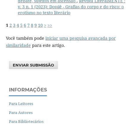
debate, sujeitos em ascensão
,
Revista LiteralMENTE :
v. 3 n. 1 (2023): Dossiê - Grafias do corpo e do risco: o
erotismo no texto literário
1
2
3
4
5
6
7
8
9
10
>
>>
Você também pode
iniciar uma pesquisa avançada por
similaridade
para este artigo.
ENVIAR SUBMISSÃO
INFORMAÇÕES
Para Leitores
Para Autores
Para Bibliotecários