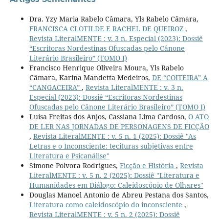
Dra. Yzy Maria Rabelo Câmara, Yls Rabelo Câmara,
FRANCISCA CLOTILDE E RACHEL DE QUEIROZ
,
Revista LiteralMENTE : v. 3 n. Especial (2023): Dossiê
“Escritoras Nordestinas Ofuscadas pelo Cânone
Literário Brasileiro” (TOMO I)
Francisco Henrique Oliveira Moura, Yls Rabelo
Câmara, Karina Mandetta Medeiros,
DE “COITEIRA” A
“CANGACEIRA”
,
Revista LiteralMENTE : v. 3 n.
Especial (2023): Dossiê “Escritoras Nordestinas
Ofuscadas pelo Cânone Literário Brasileiro” (TOMO I)
Luísa Freitas dos Anjos, Cassiana Lima Cardoso,
O ATO
DE LER NAS JORNADAS DE PERSONAGENS DE FICÇÃO
,
Revista LiteralMENTE : v. 5 n. 1 (2025): Dossiê "As
Letras e o Inconsciente: tecituras subjetivas entre
Literatura e Psicanálise"
Simone Polvora Rodrigues,
Ficção e História
,
Revista
LiteralMENTE : v. 5 n. 2 (2025): Dossiê "Literatura e
Humanidades em Diálogo: Caleidoscópio de Olhares"
Douglas Manoel Antonio de Abreu Pestana dos Santos,
Literatura como caleidoscópio do inconsciente
,
Revista LiteralMENTE : v. 5 n. 2 (2025): Dossiê