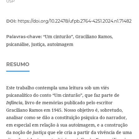
USP
DOI:
https://doi.org/10.22478/ufpb.2764-4251.2024.n1.71482
“Um cinturão”, Graciliano Ramos,
Palavras-chave:
psicanálise, justiça, autoimagem
RESUMO
Este trabalho contempla uma leitura sob um viés
psicanalítico do conto “Um cinturão”, que faz parte de
Infância
, livro de memórias publicado pelo escritor
Graciliano Ramos em 1945. Nosso objetivo é, sobretudo,
analisar como se dão a constituição psíquica do narrador,
em especial em relação à sua autoimagem, e a construção
da noção de
justiça
que ele cria a partir da vivência de uma