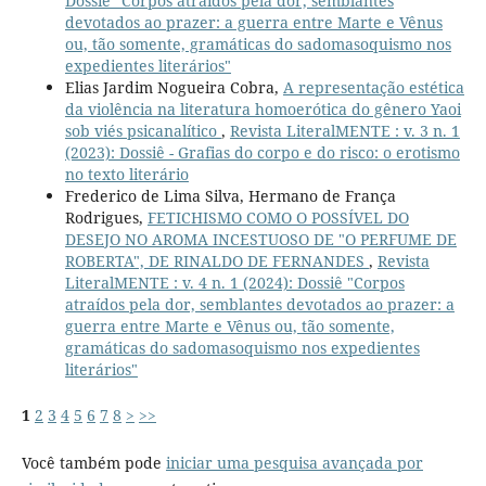
Dossiê "Corpos atraídos pela dor, semblantes
devotados ao prazer: a guerra entre Marte e Vênus
ou, tão somente, gramáticas do sadomasoquismo nos
expedientes literários"
Elias Jardim Nogueira Cobra,
A representação estética
da violência na literatura homoerótica do gênero Yaoi
sob viés psicanalítico
,
Revista LiteralMENTE : v. 3 n. 1
(2023): Dossiê - Grafias do corpo e do risco: o erotismo
no texto literário
Frederico de Lima Silva, Hermano de França
Rodrigues,
FETICHISMO COMO O POSSÍVEL DO
DESEJO NO AROMA INCESTUOSO DE "O PERFUME DE
ROBERTA", DE RINALDO DE FERNANDES
,
Revista
LiteralMENTE : v. 4 n. 1 (2024): Dossiê "Corpos
atraídos pela dor, semblantes devotados ao prazer: a
guerra entre Marte e Vênus ou, tão somente,
gramáticas do sadomasoquismo nos expedientes
literários"
1
2
3
4
5
6
7
8
>
>>
Você também pode
iniciar uma pesquisa avançada por