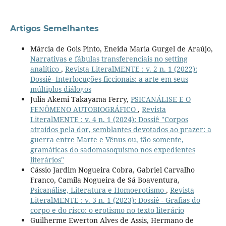
Artigos Semelhantes
Márcia de Gois Pinto, Eneida Maria Gurgel de Araújo,
Narrativas e fábulas transferenciais no setting
analítico
,
Revista LiteralMENTE : v. 2 n. 1 (2022):
Dossiê- Interlocuções ficcionais: a arte em seus
múltiplos diálogos
Julia Akemi Takayama Ferry,
PSICANÁLISE E O
FENÔMENO AUTOBIOGRÁFICO
,
Revista
LiteralMENTE : v. 4 n. 1 (2024): Dossiê "Corpos
atraídos pela dor, semblantes devotados ao prazer: a
guerra entre Marte e Vênus ou, tão somente,
gramáticas do sadomasoquismo nos expedientes
literários"
Cássio Jardim Nogueira Cobra, Gabriel Carvalho
Franco, Camila Nogueira de Sá Boaventura,
Psicanálise, Literatura e Homoerotismo
,
Revista
LiteralMENTE : v. 3 n. 1 (2023): Dossiê - Grafias do
corpo e do risco: o erotismo no texto literário
Guilherme Ewerton Alves de Assis, Hermano de