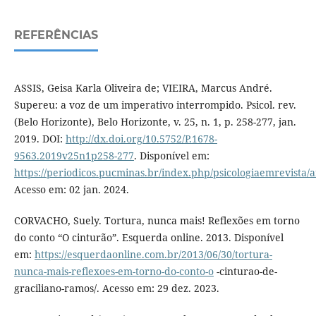
REFERÊNCIAS
ASSIS, Geisa Karla Oliveira de; VIEIRA, Marcus André.
Supereu: a voz de um imperativo interrompido. Psicol. rev.
(Belo Horizonte), Belo Horizonte, v. 25, n. 1, p. 258-277, jan.
2019. DOI:
http://dx.doi.org/10.5752/P.1678-
9563.2019v25n1p258-277
. Disponível em:
https://periodicos.pucminas.br/index.php/psicologiaemrevista/a
Acesso em: 02 jan. 2024.
CORVACHO, Suely. Tortura, nunca mais! Reflexões em torno
do conto “O cinturão”. Esquerda online. 2013. Disponível
em:
https://esquerdaonline.com.br/2013/06/30/tortura-
nunca-mais-reflexoes-em-torno-do-conto-o
-cinturao-de-
graciliano-ramos/. Acesso em: 29 dez. 2023.