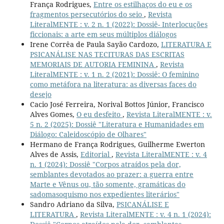
França Rodrigues,
Entre os estilhaços do eu e os
fragmentos persecutórios do seio
,
Revista
LiteralMENTE : v. 2 n. 1 (2022): Dossiê- Interlocuções
ficcionais: a arte em seus múltiplos diálogos
Irene Corrêa de Paula Sayão Cardozo,
LITERATURA E
PSICANÁLISE NAS TECITURAS DAS ESCRITAS
MEMORIAIS DE AUTORIA FEMININA
,
Revista
LiteralMENTE : v. 1 n. 2 (2021): Dossiê: O feminino
como metáfora na literatura: as diversas faces do
desejo
Cacio José Ferreira, Norival Bottos Júnior, Francisco
Alves Gomes,
O eu desfeito
,
Revista LiteralMENTE : v.
5 n. 2 (2025): Dossiê "Literatura e Humanidades em
Diálogo: Caleidoscópio de Olhares"
Hermano de França Rodrigues, Guilherme Ewerton
Alves de Assis,
Editorial
,
Revista LiteralMENTE : v. 4
n. 1 (2024): Dossiê "Corpos atraídos pela dor,
semblantes devotados ao prazer: a guerra entre
Marte e Vênus ou, tão somente, gramáticas do
sadomasoquismo nos expedientes literários"
Sandro Adriano da Silva,
PSICANÁLISE E
LITERATURA
,
Revista LiteralMENTE : v. 4 n. 1 (2024):