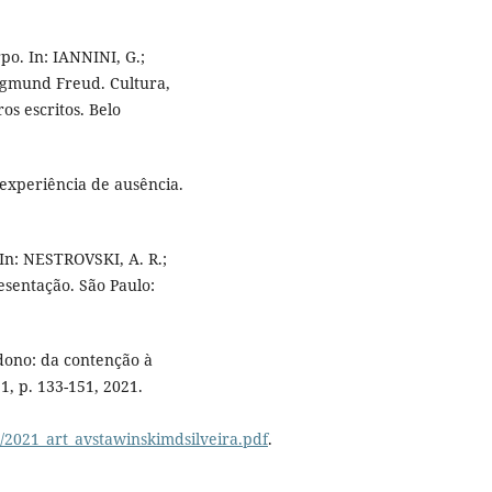
o. In: IANNINI, G.;
Sigmund Freud. Cultura,
os escritos. Belo
 experiência de ausência.
n: NESTROVSKI, A. R.;
sentação. São Paulo:
dono: da contenção à
1, p. 133-151, 2021.
/1/2021_art_avstawinskimdsilveira.pdf
.