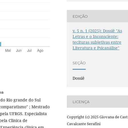
EDIÇÃO
v. 5 n. 1 (2025): Dossiê "As
Letras e o Inconsciente:
tecituras subjetivas entre
Literatura e Psicanálise"
SEÇÃO
Dossiê
oa
do Rio grande do Sul
LICENÇA
e comparatismo" ; Mestrado
pela UFRGS. Especialista
Copyright (c) 2025 Giovana de Cast
pela Clinica de
Cavalcante Serafini
 Experiência clínica em