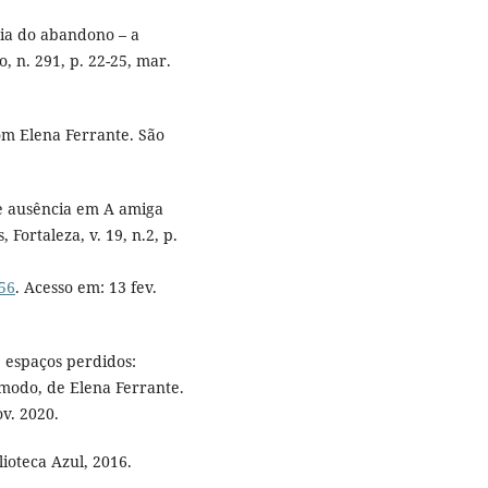
gia do abandono – a
, n. 291, p. 22-25, mar.
com Elena Ferrante. São
 e ausência em A amiga
 Fortaleza, v. 19, n.2, p.
156
. Acesso em: 13 fev.
e espaços perdidos:
modo, de Elena Ferrante.
ov. 2020.
ioteca Azul, 2016.