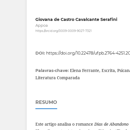
Giovana de Castro Cavalcante Serafini
Appoa
https://orcid.org/0009-0009-9027-7321
DOI:
https://doi.org/10.22478/ufpb.2764-4251.2
Elena Ferrante, Escrita, Psicaná
Palavras-chave:
Literatura Comparada
RESUMO
Este artigo analisa o romance
Dias de Abandono