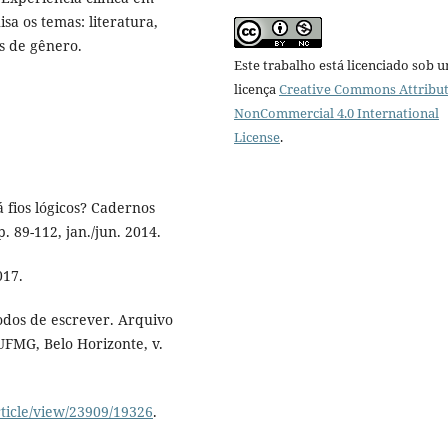
sa os temas: literatura,
os de gênero.
Este trabalho está licenciado sob 
licença
Creative Commons Attribut
NonCommercial 4.0 International
License
.
fios lógicos? Cadernos
p. 89-112, jan./jun. 2014.
017.
odos de escrever. Arquivo
UFMG, Belo Horizonte, v.
rticle/view/23909/19326
.