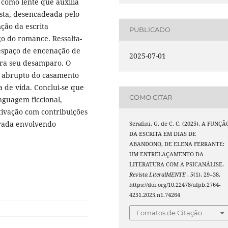
a como lente que auxilia
ista, desencadeada pelo
ção da escrita
PUBLICADO
o do romance. Ressalta-
 espaço de encenação de
2025-07-01
ra seu desamparo. O
o abrupto do casamento
a de vida. Conclui-se que
COMO CITAR
inguagem ficcional,
tivação com contribuições
rada envolvendo
Serafini, G. de C. C. (2025). A FUNÇÃ
DA ESCRITA EM DIAS DE
ABANDONO, DE ELENA FERRANTE:
UM ENTRELAÇAMENTO DA
LITERATURA COM A PSICANÁLISE.
Revista LiteralMENTE
,
5
(1), 29–38.
https://doi.org/10.22478/ufpb.2764-
4251.2025.n1.74264
Fomatos de Citação