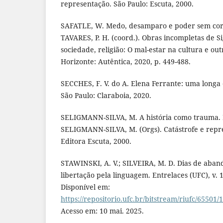
representação. São Paulo: Escuta, 2000.
SAFATLE, W. Medo, desamparo e poder sem corp
TAVARES, P. H. (coord.). Obras incompletas de 
sociedade, religião: O mal-estar na cultura e outr
Horizonte: Autêntica, 2020, p. 449-488.
SECCHES, F. V. do A. Elena Ferrante: uma longa
São Paulo: Claraboia, 2020.
SELIGMANN-SILVA, M. A história como trauma. I
SELIGMANN-SILVA, M. (Orgs). Catástrofe e repre
Editora Escuta, 2000.
STAWINSKI, A. V.; SILVEIRA, M. D. Dias de aban
libertação pela linguagem. Entrelaces (UFC), v. 1
Disponível em:
https://repositorio.ufc.br/bitstream/riufc/65501
Acesso em: 10 mai. 2025.