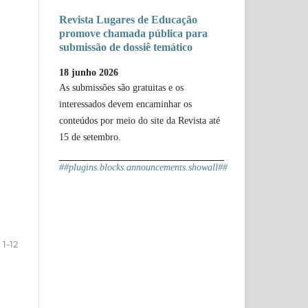
Revista Lugares de Educação
promove chamada pública para
submissão de dossiê temático
18 junho 2026
As submissões são gratuitas e os
interessados devem encaminhar os
conteúdos por meio do site da Revista até
15 de setembro.
##plugins.blocks.announcements.showall##
1-12