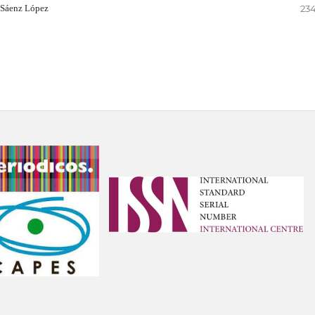
 Sáenz López
234