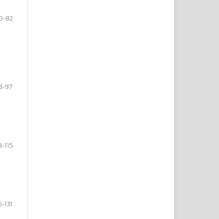
0-82
3-97
8-115
6-131