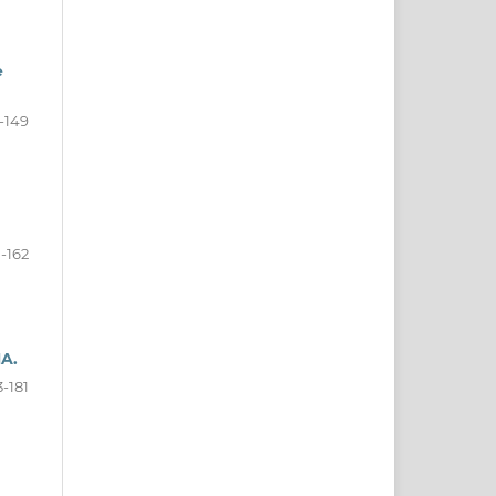
e
-149
-162
A.
3-181