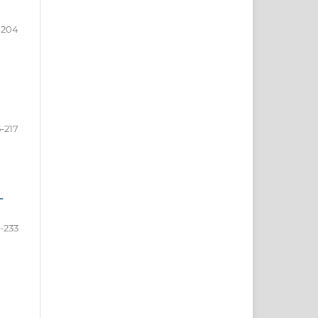
-204
-217
L
-233