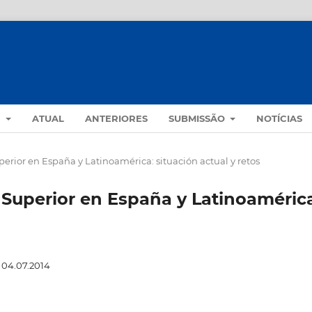
S
ATUAL
ANTERIORES
SUBMISSÃO
NOTÍCIAS
uperior en España y Latinoamérica: situación actual y retos
n Superior en España y Latinoaméric
04.07.2014