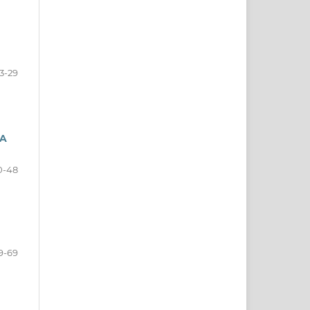
13-29
MA
0-48
9-69