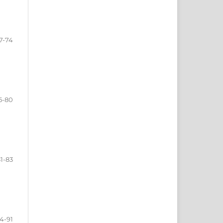
7-74
5-80
1-83
4-91