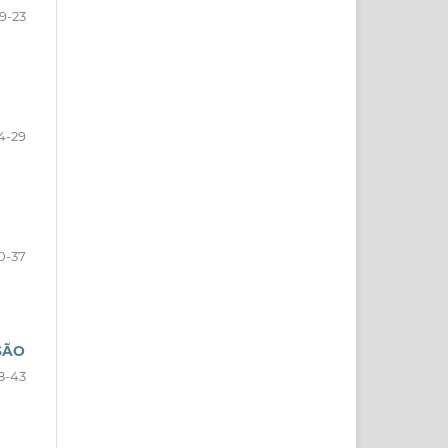
19-23
4-29
0-37
SÃO
8-43