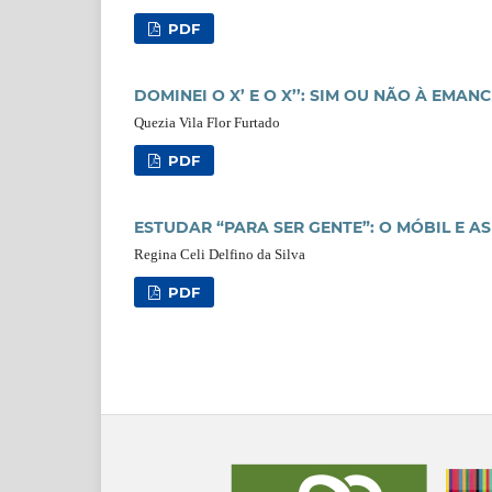
PDF
DOMINEI O X’ E O X’’: SIM OU NÃO À EM
Quezia Vila Flor Furtado
PDF
ESTUDAR “PARA SER GENTE”: O MÓBIL E A
Regina Celi Delfino da Silva
PDF