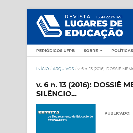
PERIÓDICOS UFPB
SOBRE
POLÍTICA
INÍCIO
/
ARQUIVOS
/
v. 6 n. 13 (2016): DOSSIÊ 
v. 6 n. 13 (2016): DOSS
SILÊNCIO...
PUBLICADO: