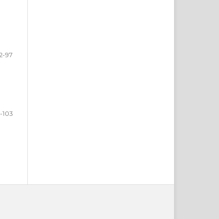
2-97
-103