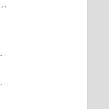
3-6
4-12
13-18