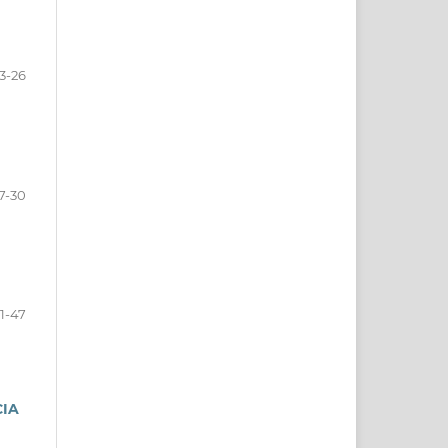
3-26
7-30
1-47
CIA