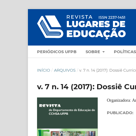
PERIÓDICOS UFPB
SOBRE
POLÍTICA
INÍCIO
/
ARQUIVOS
/
v. 7 n. 14 (2017): Dossiê Cur
v. 7 n. 14 (2017): Dossiê 
Organizadora: An
PUBLICADO: