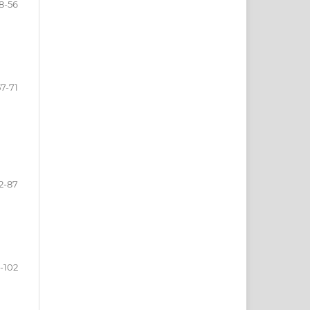
8-56
57-71
2-87
-102