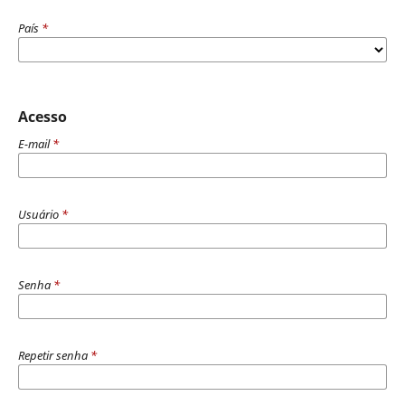
País
*
Acesso
E-mail
*
Usuário
*
Senha
*
Repetir senha
*