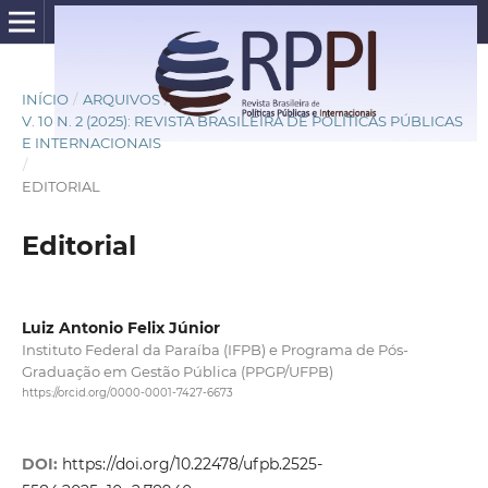
INÍCIO
/
ARQUIVOS
/
V. 10 N. 2 (2025): REVISTA BRASILEIRA DE POLÍTICAS PÚBLICAS
E INTERNACIONAIS
/
EDITORIAL
Editorial
Luiz Antonio Felix Júnior
Instituto Federal da Paraíba (IFPB) e Programa de Pós-
Graduação em Gestão Pública (PPGP/UFPB)
https://orcid.org/0000-0001-7427-6673
DOI:
https://doi.org/10.22478/ufpb.2525-