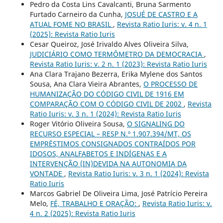
Pedro da Costa Lins Cavalcanti, Bruna Sarmento
Furtado Carneiro da Cunha,
JOSUÉ DE CASTRO E A
ATUAL FOME NO BRASIL
,
Revista Ratio Iuris: v. 4 n. 1
(2025): Revista Ratio Iuris
Cesar Queiroz, José Irivaldo Alves Oliveira Silva,
JUDICIÁRIO COMO TERMÔMETRO DA DEMOCRACIA
,
Revista Ratio Iuris: v. 2 n. 1 (2023): Revista Ratio Iuris
Ana Clara Trajano Bezerra, Erika Mylene dos Santos
Sousa, Ana Clara Vieira Abrantes,
O PROCESSO DE
HUMANIZAÇÃO DO CÓDIGO CIVIL DE 1916 EM
COMPARAÇÃO COM O CÓDIGO CIVIL DE 2002
,
Revista
Ratio Iuris: v. 3 n. 1 (2024): Revista Ratio Iuris
Roger Vitório Oliveira Sousa,
O SIGNALING DO
RECURSO ESPECIAL – RESP N.º 1.907.394/MT, OS
EMPRÉSTIMOS CONSIGNADOS CONTRAÍDOS POR
IDOSOS, ANALFABETOS E INDÍGENAS E A
INTERVENÇÃO (IN)DEVIDA NA AUTONOMIA DA
VONTADE
,
Revista Ratio Iuris: v. 3 n. 1 (2024): Revista
Ratio Iuris
Marcos Gabriel De Oliveira Lima, José Patrício Pereira
Melo,
FÉ, TRABALHO E ORAÇÃO:
,
Revista Ratio Iuris: v.
4 n. 2 (2025): Revista Ratio Iuris