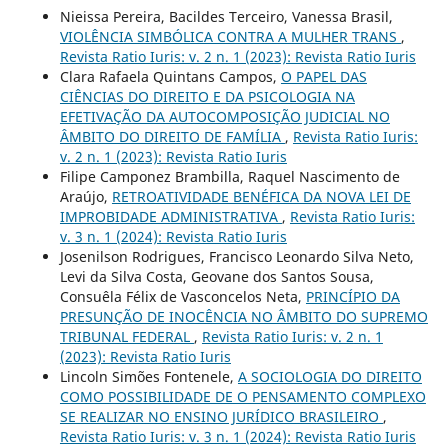
Nieissa Pereira, Bacildes Terceiro, Vanessa Brasil,
VIOLÊNCIA SIMBÓLICA CONTRA A MULHER TRANS
,
Revista Ratio Iuris: v. 2 n. 1 (2023): Revista Ratio Iuris
Clara Rafaela Quintans Campos,
O PAPEL DAS
CIÊNCIAS DO DIREITO E DA PSICOLOGIA NA
EFETIVAÇÃO DA AUTOCOMPOSIÇÃO JUDICIAL NO
ÂMBITO DO DIREITO DE FAMÍLIA
,
Revista Ratio Iuris:
v. 2 n. 1 (2023): Revista Ratio Iuris
Filipe Camponez Brambilla, Raquel Nascimento de
Araújo,
RETROATIVIDADE BENÉFICA DA NOVA LEI DE
IMPROBIDADE ADMINISTRATIVA
,
Revista Ratio Iuris:
v. 3 n. 1 (2024): Revista Ratio Iuris
Josenilson Rodrigues, Francisco Leonardo Silva Neto,
Levi da Silva Costa, Geovane dos Santos Sousa,
Consuêla Félix de Vasconcelos Neta,
PRINCÍPIO DA
PRESUNÇÃO DE INOCÊNCIA NO ÂMBITO DO SUPREMO
TRIBUNAL FEDERAL
,
Revista Ratio Iuris: v. 2 n. 1
(2023): Revista Ratio Iuris
Lincoln Simões Fontenele,
A SOCIOLOGIA DO DIREITO
COMO POSSIBILIDADE DE O PENSAMENTO COMPLEXO
SE REALIZAR NO ENSINO JURÍDICO BRASILEIRO
,
Revista Ratio Iuris: v. 3 n. 1 (2024): Revista Ratio Iuris