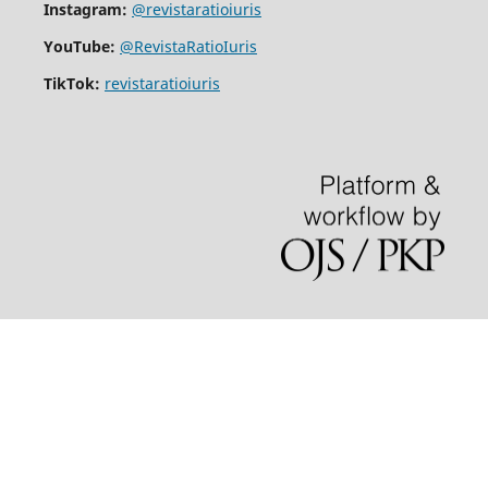
Instagram:
@revistaratioiuris
YouTube:
@RevistaRatioIuris
TikTok:
revistaratioiuris