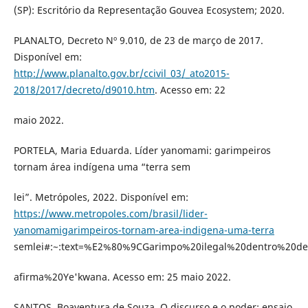
(SP): Escritório da Representação Gouvea Ecosystem; 2020.
PLANALTO, Decreto Nº 9.010, de 23 de março de 2017.
Disponível em:
http://www.planalto.gov.br/ccivil_03/_ato2015-
2018/2017/decreto/d9010.htm
. Acesso em: 22
maio 2022.
PORTELA, Maria Eduarda. Líder yanomami: garimpeiros
tornam área indígena uma “terra sem
lei”. Metrópoles, 2022. Disponível em:
https://www.metropoles.com/brasil/lider-
yanomamigarimpeiros-tornam-area-indigena-uma-terra
semlei#:~:text=%E2%80%9CGarimpo%20ilegal%20dentro%20
afirma%20Ye'kwana. Acesso em: 25 maio 2022.
SANTOS, Boaventura de Souza. O discurso e o poder: ensaio