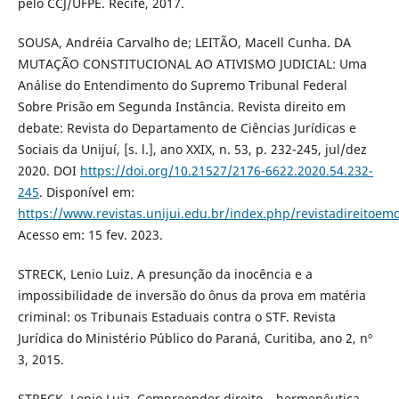
pelo CCJ/UFPE. Recife, 2017.
SOUSA, Andréia Carvalho de; LEITÃO, Macell Cunha. DA
MUTAÇÃO CONSTITUCIONAL AO ATIVISMO JUDICIAL: Uma
Análise do Entendimento do Supremo Tribunal Federal
Sobre Prisão em Segunda Instância. Revista direito em
debate: Revista do Departamento de Ciências Jurídicas e
Sociais da Unijuí, [s. l.], ano XXIX, n. 53, p. 232-245, jul/dez
2020. DOI
https://doi.org/10.21527/2176-6622.2020.54.232-
245
. Disponível em:
https://www.revistas.unijui.edu.br/index.php/revistadireitoem
Acesso em: 15 fev. 2023.
STRECK, Lenio Luiz. A presunção da inocência e a
impossibilidade de inversão do ônus da prova em matéria
criminal: os Tribunais Estaduais contra o STF. Revista
Jurídica do Ministério Público do Paraná, Curitiba, ano 2, nº
3, 2015.
STRECK, Lenio Luiz. Compreender direito – hermenêutica.