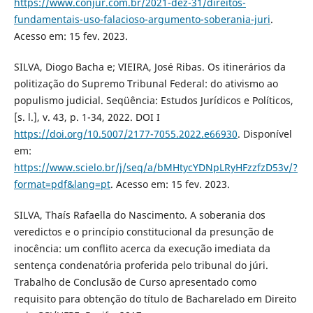
https://www.conjur.com.br/2021-dez-31/direitos-
fundamentais-uso-falacioso-argumento-soberania-juri
.
Acesso em: 15 fev. 2023.
SILVA, Diogo Bacha e; VIEIRA, José Ribas. Os itinerários da
politização do Supremo Tribunal Federal: do ativismo ao
populismo judicial. Seqüência: Estudos Jurídicos e Políticos,
[s. l.], v. 43, p. 1-34, 2022. DOI I
https://doi.org/10.5007/2177-7055.2022.e66930
. Disponível
em:
https://www.scielo.br/j/seq/a/bMHtycYDNpLRyHFzzfzD53v/?
format=pdf&lang=pt
. Acesso em: 15 fev. 2023.
SILVA, Thaís Rafaella do Nascimento. A soberania dos
veredictos e o princípio constitucional da presunção de
inocência: um conflito acerca da execução imediata da
sentença condenatória proferida pelo tribunal do júri.
Trabalho de Conclusão de Curso apresentado como
requisito para obtenção do título de Bacharelado em Direito