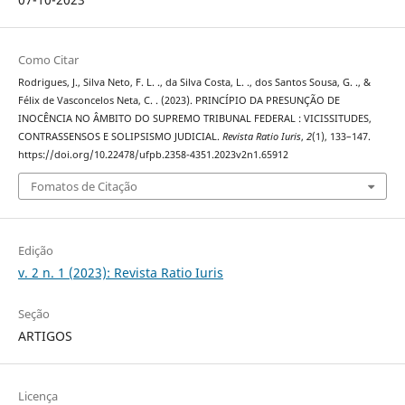
Como Citar
Rodrigues, J., Silva Neto, F. L. ., da Silva Costa, L. ., dos Santos Sousa, G. ., &
Félix de Vasconcelos Neta, C. . (2023). PRINCÍPIO DA PRESUNÇÃO DE
INOCÊNCIA NO ÂMBITO DO SUPREMO TRIBUNAL FEDERAL : VICISSITUDES,
CONTRASSENSOS E SOLIPSISMO JUDICIAL.
Revista Ratio Iuris
,
2
(1), 133–147.
https://doi.org/10.22478/ufpb.2358-4351.2023v2n1.65912
Fomatos de Citação
Edição
v. 2 n. 1 (2023): Revista Ratio Iuris
Seção
ARTIGOS
Licença