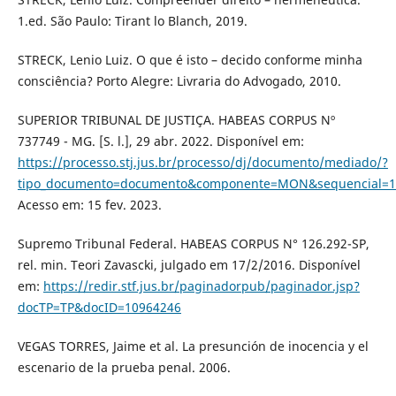
1.ed. São Paulo: Tirant lo Blanch, 2019.
STRECK, Lenio Luiz. O que é isto – decido conforme minha
consciência? Porto Alegre: Livraria do Advogado, 2010.
SUPERIOR TRIBUNAL DE JUSTIÇA. HABEAS CORPUS Nº
737749 - MG. [S. l.], 29 abr. 2022. Disponível em:
https://processo.stj.jus.br/processo/dj/documento/mediado/?
tipo_documento=documento&componente=MON&sequencial=15
Acesso em: 15 fev. 2023.
Supremo Tribunal Federal. HABEAS CORPUS N° 126.292-SP,
rel. min. Teori Zavascki, julgado em 17/2/2016. Disponível
em:
https://redir.stf.jus.br/paginadorpub/paginador.jsp?
docTP=TP&docID=10964246
VEGAS TORRES, Jaime et al. La presunción de inocencia y el
escenario de la prueba penal. 2006.