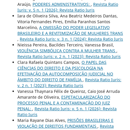
Araújo,
PODERES ADMINISTRATIVOS:
,
Revista Ratio
Iuris: v. 5 n. 1 (2026): Revista Ratio Iuris
Iara de Oliveira Silva, Ana Beatriz Medeiros Dantas,
Vitoria Fernandes Pires, Emília Paranhos Santos
Marcelino,
A OMISSÃO DO PODER LEGISLATIVO
BRASILEIRO E A REVITIMIZAÇÃO DE MULHERES TRANS
,
Revista Ratio Iuris: v. 3 n. 1 (2024): Revista Ratio Iuris
Nieissa Pereira, Bacildes Terceiro, Vanessa Brasil,
VIOLÊNCIA SIMBÓLICA CONTRA A MULHER TRANS
,
Revista Ratio Iuris: v. 2 n. 1 (2023): Revista Ratio Iuris
Clara Rafaela Quintans Campos,
O PAPEL DAS
CIÊNCIAS DO DIREITO E DA PSICOLOGIA NA
EFETIVAÇÃO DA AUTOCOMPOSIÇÃO JUDICIAL NO
ÂMBITO DO DIREITO DE FAMÍLIA
,
Revista Ratio Iuris:
v. 2 n. 1 (2023): Revista Ratio Iuris
Vanessa Thaynara Félix de Queiroz, Caio José Arruda
Amarante de Oliveira,
ESPETACULARIZAÇÃO DO
PROCESSO PENAL E A CONTAMINAÇÃO DO JUIZ
PENAL:
,
Revista Ratio Iuris: v. 5 n. 1 (2026): Revista
Ratio Iuris
Maria Rayane Dias Alves,
PRISÕES BRASILEIRAS E
VIOLAÇÃO DE DIREITOS FUNDAMENTAIS
,
Revista