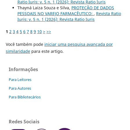
Ratio Iuris: v. 5 n. 1 (2026): Revista Ratio Iuris
Thayná Laiza Souza e Silva,
PROTEÇÃO DE DADOS
PESSOAIS NO VAREJO FARMACÊUTICO:
,
Revista Ratio
Iuris: v. 5 n. 1 (2026): Revista Ratio Iuris
1
2
3
4
5
6
7
8
9
10
>
>>
Você também pode
iniciar uma pesquisa avançada por
similaridade
para este artigo.
Informações
Para Leitores
Para Autores
Para Bibliotecários
Redes Sociais