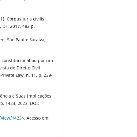
). Corpus iuris civilis:
a, DF, 2017, 482 p.
 ed. São Paulo: Saraiva,
l constitucional ou por um
ista de Direito Civil
ivate Law, n. 11, p. 239-
iência e Suas Implicações
, p. 1423, 2023. DOI:
e/view/1423
>. Acesso em: