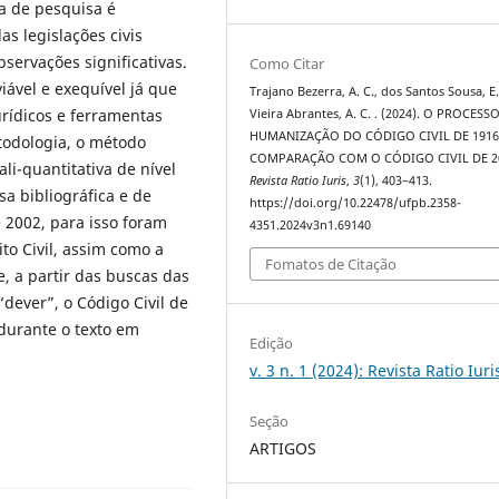
ma de pesquisa é
as legislações civis
bservações significativas.
Como Citar
iável e exequível já que
Trajano Bezerra, A. C., dos Santos Sousa, E.
urídicos e ferramentas
Vieira Abrantes, A. C. . (2024). O PROCESS
HUMANIZAÇÃO DO CÓDIGO CIVIL DE 1916
todologia, o método
COMPARAÇÃO COM O CÓDIGO CIVIL DE 2
li-quantitativa de nível
Revista Ratio Iuris
,
3
(1), 403–413.
sa bibliográfica e de
https://doi.org/10.22478/ufpb.2358-
 2002, para isso foram
4351.2024v3n1.69140
ito Civil, assim como a
Fomatos de Citação
, a partir das buscas das
“dever”, o Código Civil de
durante o texto em
Edição
v. 3 n. 1 (2024): Revista Ratio Iuri
Seção
ARTIGOS