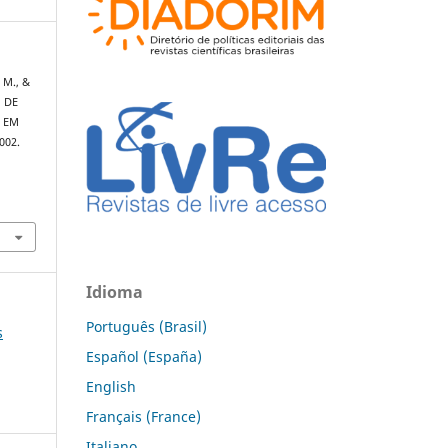
 M., &
O DE
 EM
002.
Idioma
Português (Brasil)
s
Español (España)
English
Français (France)
Italiano