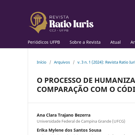
Periódicos UFPB
Sobre a Revista
Atual
Ar
Início
/
Arquivos
/
v. 3 n. 1 (2024): Revista Ratio Iur
O PROCESSO DE HUMANIZAÇ
COMPARAÇÃO COM O CÓDIG
Ana Clara Trajano Bezerra
Universidade Federal de Campina Grande (UFCG)
Erika Mylene dos Santos Sousa