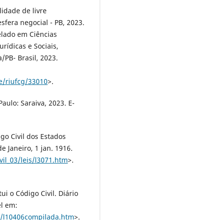
lidade de livre
fera negocial - PB, 2023.
elado em Ciências
urídicas e Sociais,
PB- Brasil, 2023.
le/riufcg/33010
>.
Paulo: Saraiva, 2023. E-
igo Civil dos Estados
e Janeiro, 1 jan. 1916.
vil_03/leis/l3071.htm
>.
tui o Código Civil. Diário
el em:
02/l10406compilada.htm
>.