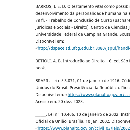
BARROS, I. E. D. O testamento vital como possibi
desenvolvimento da personalidade humana na es
78 fl. - Trabalho de Conclusão de Curso (Bachar
Jurídicas e Sociais - Direito). Centro de Ciências J
Universidade Federal de Campina Grande. Sousa/
Disponível em:
<
http://dspace.sti.ufcg.edu.br:8080/jspui/hand
BETIOLI, A. B. Introdução ao Direito. 16. ed. São 
book.
BRASIL. Lei n.º 3.071, 01 de janeiro de 1916. Cód
Unidos do Brasil. Presidência da República. Rio d
Disponível em: <
https://www.planalto.gov.br/cci
Acesso em: 20 dez. 2023.
______. Lei n.º 10.406, 10 de janeiro de 2002. Insti
Oficial da União. Brasília, 10 jan. 2002. Disponív
<
https://www.planalto.gov.br/ccivil_03/leis/20