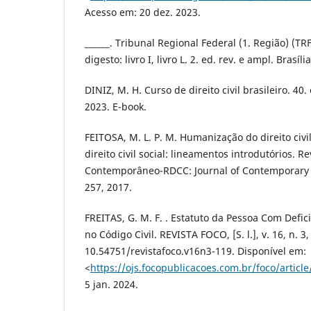
Acesso em: 20 dez. 2023.
______. Tribunal Regional Federal (1. Região) (TRF1
digesto: livro I, livro L. 2. ed. rev. e ampl. Brasíli
DINIZ, M. H. Curso de direito civil brasileiro. 40.
2023. E-book.
FEITOSA, M. L. P. M. Humanização do direito civi
direito civil social: lineamentos introdutórios. Rev
Contemporâneo-RDCC: Journal of Contemporary Pr
257, 2017.
FREITAS, G. M. F. . Estatuto da Pessoa Com Defic
no Código Civil. REVISTA FOCO, [S. l.], v. 16, n. 3
10.54751/revistafoco.v16n3-119. Disponível em:
<
https://ojs.focopublicacoes.com.br/foco/articl
5 jan. 2024.