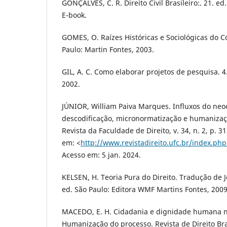
GONÇALVES, C. R. Direito Civil Brasileiro:. 21. ed
E-book.
GOMES, O. Raízes Históricas e Sociológicas do Cód
Paulo: Martin Fontes, 2003.
GIL, A. C. Como elaborar projetos de pesquisa. 4.
2002.
JÚNIOR, William Paiva Marques. Influxos do neo
descodificação, micronormatização e humanização
Revista da Faculdade de Direito, v. 34, n. 2, p. 3
em: <
http://www.revistadireito.ufc.br/index.php
Acesso em: 5 jan. 2024.
KELSEN, H. Teoria Pura do Direito. Tradução de 
ed. São Paulo: Editora WMF Martins Fontes, 2009
MACEDO, E. H. Cidadania e dignidade humana n
Humanização do processo. Revista de Direito Brasi