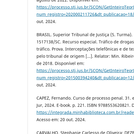
https://processo.stj.jus.br/SCON/GetInteiroTeo
num_registro=202000211726&dt_publicacao=18
out. 2024.
BRASIL. Superior Tribunal de Justiça (5. Turma).
1517138/SC. Recurso especial. Tráfico de drogas
tráfico. Prova. Interceptações telefônicas e de te
pelo tribunal de origem [...]. Relator: Min. Ribe
de 2018. Disponível em:
https://processo.stj.jus.br/SCON/GetInteiroTeo
num_registro=201500394240&dt_publicacao=12
out. 2024.
CAPEZ, Fernando. Curso de processo penal. 31. ed
Jur, 2024. E-book. p. 221. ISBN 9788553620821. 
https://integrada.minhabiblioteca.com.br/rea
Acesso em: 20 out. 2024.
CARVALHO, Stephanie Carlesso de Oliveira; DEZ