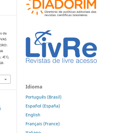
es da
OVAS
EIRO:
DA
s
,
4
(1),
58-
Idioma
Português (Brasil)
Español (España)
s
English
Français (France)
Italiano