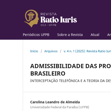
Periódicos UFPB
Sobre a Revista
Atual
Ar
Início
/
Arquivos
/
v. 4 n. 1 (2025): Revista Ratio Iur
ADMISSIBILIDADE DAS PRO
BRASILEIRO
INTERCEPTAÇÃO TELEFÔNICA E A TEORIA DA DE
Carolina Leandro de Almeida
Universidade Federal da Paraíba (UFPB)