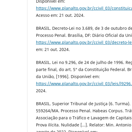
Disponível em:
https://www.planalto.gov.br/ccivil_03/constitui
Acesso em: 21 out. 2024.
BRASIL. Decreto-Lei no 3.689, de 3 de outubro d
Processo Penal. Brasília, DF: Diário Oficial da Un
https://www.planalto.gov.br/ccivil_03/decreto-l
em: 21 out. 2024.
BRASIL. Lei no 9.296, de 24 de julho de 1996. Re
parte final, do art. 5° da Constituição Federal. Bra
da União, [1996]. Disponível em:
https://www.planalto.gov.br/ccivil_03/leis/l9296
2024.
BRASIL. Superior Tribunal de Justiça (6. Turma)
559264/MA. Processo Penal. Habeas Corpus. Tráf
Associação para o Tráfico e Lavagem de Capitais
Prova ilícita. Nulidade [...]. Relator: Min. Anton
agosto de 2022. Disponível em: