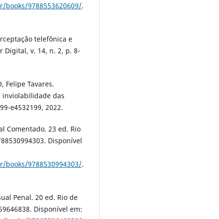
der/books/9788553620609/
.
rceptação telefônica e
igital, v. 14, n. 2, p. 8-
Felipe Tavares.
 inviolabilidade das
199-e4532199, 2022.
al Comentado. 23 ed. Rio
9788530994303. Disponível
der/books/9788530994303/
.
ual Penal. 20 ed. Rio de
559646838. Disponível em: