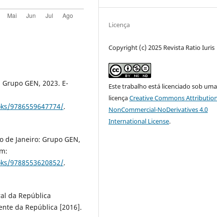
Licença
Copyright (c) 2025 Revista Ratio Iuris
: Grupo GEN, 2023. E-
Este trabalho está licenciado sob um
licença
Creative Commons Attribution
ooks/9786559647774/
.
NonCommercial-NoDerivatives 4.0
International License
.
o de Janeiro: Grupo GEN,
em:
ooks/9788553620852/
.
ral da República
dente da República [2016].