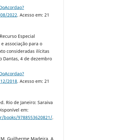
rDoAcordao?
/08/2022
. Acesso em: 21
 Recurso Especial
 e associação para o
xto consideradas ilícitas
iro Dantas, 4 de dezembro
rDoAcordao?
/12/2018
. Acesso em: 21
. Rio de Janeiro: Saraiva
Disponível em:
der/books/9788553620821/
.
EM, Guilherme Madeira. A