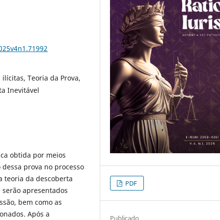
2025v4n1.71992
ilícitas, Teoria da Prova,
ta Inevitável
ica obtida por meios
o dessa prova no processo
a teoria da descoberta
PDF
e, serão apresentados
ussão, bem como as
ionados. Após a
Publicado