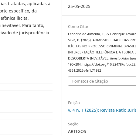
ias tratadas, aplicadas à
25-05-2025
rte específico, da
fônica ilícita,
nevitável. Para tanto,
Como Citar
rivado de jurisprudência
Leandro de Almeida, C., & Henrique Tavar
Silva, P. (2025). ADMISSIBILIDADE DAS PR
ILÍCITAS NO PROCESSO CRIMINAL BRASIL
INTERCEPTAÇÃO TELEFÔNICA E A TEORIA 
DESCOBERTA INEVITÁVEL.
Revista Ratio Iuri
190–204. https://doi.org/10.22478/ufpb.23
4351.2025v4n1.71992
Fomatos de Citação
Edição
v. 4 n. 1 (2025): Revista Ratio Iuri
Seção
ARTIGOS