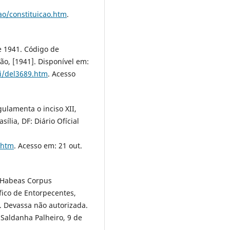
cao/constituicao.htm
.
e 1941. Código de
ião, [1941]. Disponível em:
ei/del3689.htm
. Acesso
gulamenta o inciso XII,
sília, DF: Diário Ofícial
.htm
. Acesso em: 21 out.
. Habeas Corpus
ico de Entorpecentes,
. Devassa não autorizada.
io Saldanha Palheiro, 9 de