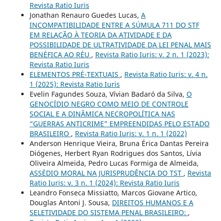
Revista Ratio Iuris
Jonathan Renauro Guedes Lucas,
A
INCOMPATIBILIDADE ENTRE A SÚMULA 711 DO STF
EM RELAÇÃO À TEORIA DA ATIVIDADE E DA
POSSIBILIDADE DE ULTRATIVIDADE DA LEI PENAL MAIS
BENÉFICA AO RÉU
,
Revista Ratio Iuris: v. 2 n. 1 (2023):
Revista Ratio Iuris
ELEMENTOS PRÉ-TEXTUAIS
,
Revista Ratio Iuris: v. 4 n.
1 (2025): Revista Ratio Iuris
Evelin Fagundes Souza, Vívian Badaró da Silva,
O
GENOCÍDIO NEGRO COMO MEIO DE CONTROLE
SOCIAL E A DINÂMICA NECROPOLÍTICA NAS
“GUERRAS ANTICRIME” EMPREENDIDAS PELO ESTADO
BRASILEIRO
,
Revista Ratio Iuris: v. 1 n. 1 (2022)
Anderson Henrique Vieira, Bruna Érica Dantas Pereira
Diógenes, Herbert Ryan Rodrigues dos Santos, Lívia
Oliveira Almeida, Pedro Lucas Formiga de Almeida,
ASSÉDIO MORAL NA JURISPRUDÊNCIA DO TST
,
Revista
Ratio Iuris: v. 3 n. 1 (2024): Revista Ratio Iuris
Leandro Fonseca Missiatto, Marcos Giovane Artico,
Douglas Antoni J. Sousa,
DIREITOS HUMANOS E A
SELETIVIDADE DO SISTEMA PENAL BRASILEIRO:
,