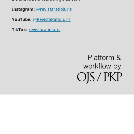
Instagram:
@revistaratioiuris
YouTube:
@RevistaRatioIuris
TikTok:
revistaratioiuris