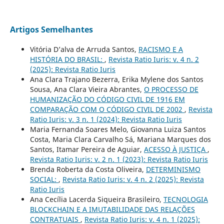
Artigos Semelhantes
Vitória D’alva de Arruda Santos,
RACISMO E A
HISTÓRIA DO BRASIL:
,
Revista Ratio Iuris: v. 4 n. 2
(2025): Revista Ratio Iuris
Ana Clara Trajano Bezerra, Erika Mylene dos Santos
Sousa, Ana Clara Vieira Abrantes,
O PROCESSO DE
HUMANIZAÇÃO DO CÓDIGO CIVIL DE 1916 EM
COMPARAÇÃO COM O CÓDIGO CIVIL DE 2002
,
Revista
Ratio Iuris: v. 3 n. 1 (2024): Revista Ratio Iuris
Maria Fernanda Soares Melo, Giovanna Luiza Santos
Costa, Maria Clara Carvalho Sá, Mariana Marques dos
Santos, Itamar Pereira de Aguiar,
ACESSO À JUSTIÇA
,
Revista Ratio Iuris: v. 2 n. 1 (2023): Revista Ratio Iuris
Brenda Roberta da Costa Oliveira,
DETERMINISMO
SOCIAL:
,
Revista Ratio Iuris: v. 4 n. 2 (2025): Revista
Ratio Iuris
Ana Cecília Lacerda Siqueira Brasileiro,
TECNOLOGIA
BLOCKCHAIN E A IMUTABILIDADE DAS RELAÇÕES
CONTRATUAIS
,
Revista Ratio Iuris: v. 4 n. 1 (2025):