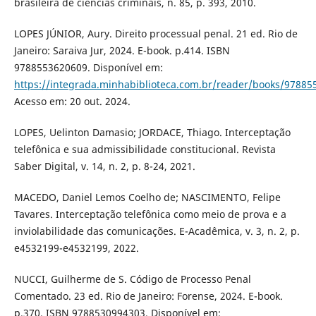
brasileira de ciências criminais, n. 85, p. 393, 2010.
LOPES JÚNIOR, Aury. Direito processual penal. 21 ed. Rio de
Janeiro: Saraiva Jur, 2024. E-book. p.414. ISBN
9788553620609. Disponível em:
https://integrada.minhabiblioteca.com.br/reader/books/97885
Acesso em: 20 out. 2024.
LOPES, Uelinton Damasio; JORDACE, Thiago. Interceptação
telefônica e sua admissibilidade constitucional. Revista
Saber Digital, v. 14, n. 2, p. 8-24, 2021.
MACEDO, Daniel Lemos Coelho de; NASCIMENTO, Felipe
Tavares. Interceptação telefônica como meio de prova e a
inviolabilidade das comunicações. E-Acadêmica, v. 3, n. 2, p.
e4532199-e4532199, 2022.
NUCCI, Guilherme de S. Código de Processo Penal
Comentado. 23 ed. Rio de Janeiro: Forense, 2024. E-book.
p.370. ISBN 9788530994303. Disponível em: