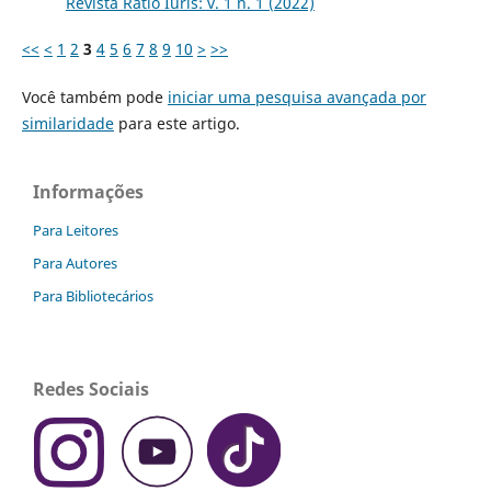
Revista Ratio Iuris: v. 1 n. 1 (2022)
<<
<
1
2
3
4
5
6
7
8
9
10
>
>>
Você também pode
iniciar uma pesquisa avançada por
similaridade
para este artigo.
Informações
Para Leitores
Para Autores
Para Bibliotecários
Redes Sociais