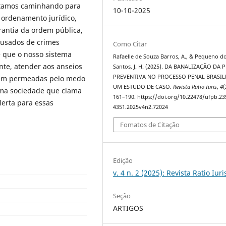
estamos caminhando para
10-10-2025
 ordenamento jurídico,
rantia da ordem pública,
cusados de crimes
Como Citar
e que o nosso sistema
Rafaelle de Souza Barros, A., & Pequeno d
te, atender aos anseios
Santos, J. H. (2025). DA BANALIZAÇÃO DA 
PREVENTIVA NO PROCESSO PENAL BRASILE
vêm permeadas pelo medo
UM ESTUDO DE CASO.
Revista Ratio Iuris
,
4
(
ma sociedade que clama
161–190. https://doi.org/10.22478/ufpb.23
erta para essas
4351.2025v4n2.72024
Fomatos de Citação
Edição
v. 4 n. 2 (2025): Revista Ratio Iuri
Seção
ARTIGOS