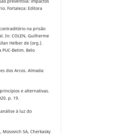
ão preventiva: impactos
io. Fortaleza: Editora
ontraditório na prisão
ial. In: COLEN, Guilherme
lan Helber de (org.).
da PUC-Betim. Belo
s dos Arcos. Almada:
princípios e alternativas.
20. p. 19.
análise à luz do
, Mosovich SA, Cherkasky