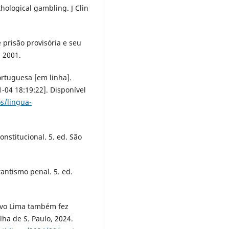
hological gambling. J Clin
risão provisória e seu
, 2001.
ortuguesa [em linha].
1-04 18:19:22]. Disponível
s/lingua-
nstitucional. 5. ed. São
rantismo penal. 5. ed.
avo Lima também fez
ha de S. Paulo, 2024.