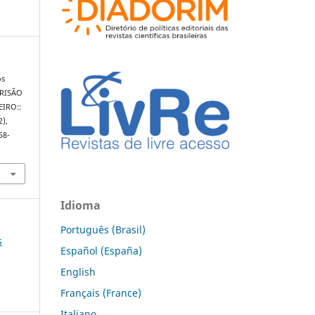
os
PRISÃO
IRO::
2),
58-
Idioma
Português (Brasil)
s
Español (España)
English
Français (France)
Italiano