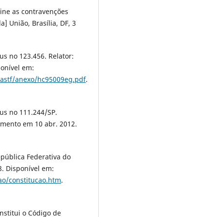
fine as contravenções
a] União, Brasília, DF, 3
s no 123.456. Relator:
ponível em:
ciastf/anexo/hc95009eg.pdf
.
us no 111.244/SP.
amento em 10 abr. 2012.
epública Federativa do
8. Disponível em:
cao/constitucao.htm
.
nstitui o Código de