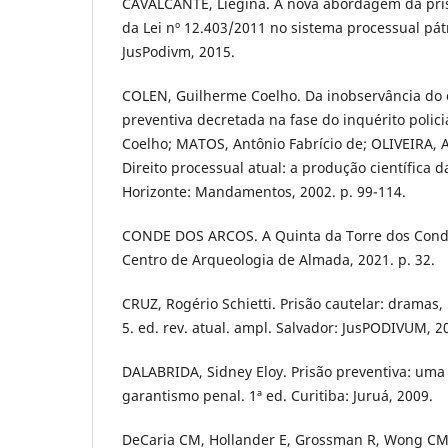
CAVALCANTE, Liégina. A nova abordagem da pris
da Lei nº 12.403/2011 no sistema processual pátr
JusPodivm, 2015.
COLEN, Guilherme Coelho. Da inobservância do c
preventiva decretada na fase do inquérito polic
Coelho; MATOS, Antônio Fabrício de; OLIVEIRA, Al
Direito processual atual: a produção científica 
Horizonte: Mandamentos, 2002. p. 99-114.
CONDE DOS ARCOS. A Quinta da Torre dos Conde
Centro de Arqueologia de Almada, 2021. p. 32.
CRUZ, Rogério Schietti. Prisão cautelar: dramas, 
5. ed. rev. atual. ampl. Salvador: JusPODIVUM, 20
DALABRIDA, Sidney Eloy. Prisão preventiva: uma 
garantismo penal. 1ª ed. Curitiba: Juruá, 2009.
DeCaria CM, Hollander E, Grossman R, Wong CM