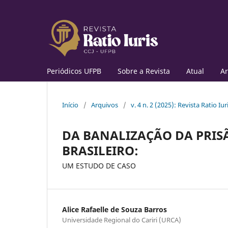
Periódicos UFPB
Sobre a Revista
Atual
Ar
Início
/
Arquivos
/
v. 4 n. 2 (2025): Revista Ratio Iur
DA BANALIZAÇÃO DA PRIS
BRASILEIRO:
UM ESTUDO DE CASO
Alice Rafaelle de Souza Barros
Universidade Regional do Cariri (URCA)