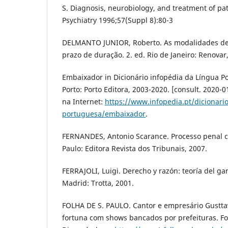
S. Diagnosis, neurobiology, and treatment of pat
Psychiatry 1996;57(Suppl 8):80-3
DELMANTO JUNIOR, Roberto. As modalidades de p
prazo de duração. 2. ed. Rio de Janeiro: Renovar
Embaixador in Dicionário infopédia da Língua P
Porto: Porto Editora, 2003-2020. [consult. 2020-0
na Internet:
https://www.infopedia.pt/dicionario
portuguesa/embaixador
.
FERNANDES, Antonio Scarance. Processo penal co
Paulo: Editora Revista dos Tribunais, 2007.
FERRAJOLI, Luigi. Derecho y razón: teoría del ga
Madrid: Trotta, 2001.
FOLHA DE S. PAULO. Cantor e empresário Gustt
fortuna com shows bancados por prefeituras. Fol