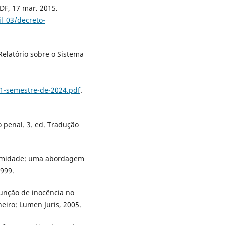
 DF, 17 mar. 2015.
il_03/decreto-
 Relatório sobre o Sistema
n-1-semestre-de-2024.pdf
.
 penal. 3. ed. Tradução
itimidade: uma abordagem
1999.
unção de inocência no
aneiro: Lumen Juris, 2005.