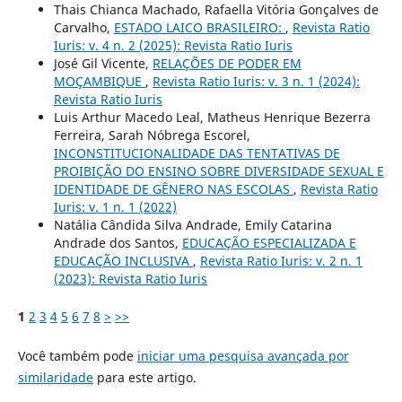
Thais Chianca Machado, Rafaella Vitória Gonçalves de
Carvalho,
ESTADO LAICO BRASILEIRO:
,
Revista Ratio
Iuris: v. 4 n. 2 (2025): Revista Ratio Iuris
José Gil Vicente,
RELAÇÕES DE PODER EM
MOÇAMBIQUE
,
Revista Ratio Iuris: v. 3 n. 1 (2024):
Revista Ratio Iuris
Luis Arthur Macedo Leal, Matheus Henrique Bezerra
Ferreira, Sarah Nóbrega Escorel,
INCONSTITUCIONALIDADE DAS TENTATIVAS DE
PROIBIÇÃO DO ENSINO SOBRE DIVERSIDADE SEXUAL E
IDENTIDADE DE GÊNERO NAS ESCOLAS
,
Revista Ratio
Iuris: v. 1 n. 1 (2022)
Natália Cândida Silva Andrade, Emily Catarina
Andrade dos Santos,
EDUCAÇÃO ESPECIALIZADA E
EDUCAÇÃO INCLUSIVA
,
Revista Ratio Iuris: v. 2 n. 1
(2023): Revista Ratio Iuris
1
2
3
4
5
6
7
8
>
>>
Você também pode
iniciar uma pesquisa avançada por
similaridade
para este artigo.