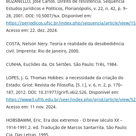
BUZANELLO, José Carlos. Direito de resistência. Seqüência
Estudos Jurídicos e Políticos, Florianópolis, v. 22, n. 42, p. 9–
28, 2001. DOI: 10.5007/%x. Disponível em:
https://periodicos.ufsc.br/index.php/sequencia/article/view/1
Acesso em: 22. dez. 2024.
COSTA, Nelson Nery. Teoria e realidade da desobediência
civil. Imprenta: Rio de Janeiro, 2000.
CUNHA, Euclides da. Os Sertões. São Paulo: Três, 1984.
LOPES, J. G. Thomas Hobbes: a necessidade da criação do
Estado. Griot: Revista de Filosofia, [S. l.], v. 6, n. 2, p. 170–
187, 2012. DOI: 10.31977/grirfi.v6i2.526. Disponível em:
https://www3.ufrb.edu.br/seer/index.php/griot/article/view/52
Acesso em: 11 nov. 2024.
HOBSBAWM, Eric. Era dos extremos - O breve século XX –
1914-1991.2. ed. Tradução de Marcos Santarrita. São Paulo:
Cia. Das Letras, 1995.