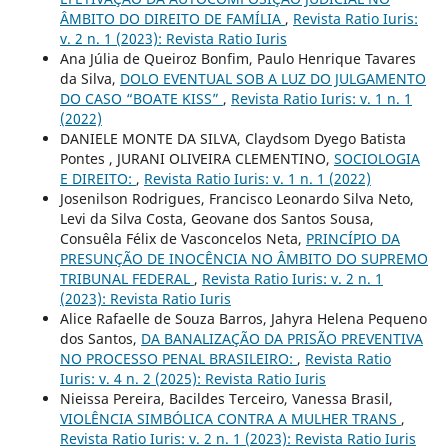
ÂMBITO DO DIREITO DE FAMÍLIA
,
Revista Ratio Iuris:
v. 2 n. 1 (2023): Revista Ratio Iuris
Ana Júlia de Queiroz Bonfim, Paulo Henrique Tavares
da Silva,
DOLO EVENTUAL SOB A LUZ DO JULGAMENTO
DO CASO “BOATE KISS”
,
Revista Ratio Iuris: v. 1 n. 1
(2022)
DANIELE MONTE DA SILVA, Claydsom Dyego Batista
Pontes , JURANI OLIVEIRA CLEMENTINO,
SOCIOLOGIA
E DIREITO:
,
Revista Ratio Iuris: v. 1 n. 1 (2022)
Josenilson Rodrigues, Francisco Leonardo Silva Neto,
Levi da Silva Costa, Geovane dos Santos Sousa,
Consuêla Félix de Vasconcelos Neta,
PRINCÍPIO DA
PRESUNÇÃO DE INOCÊNCIA NO ÂMBITO DO SUPREMO
TRIBUNAL FEDERAL
,
Revista Ratio Iuris: v. 2 n. 1
(2023): Revista Ratio Iuris
Alice Rafaelle de Souza Barros, Jahyra Helena Pequeno
dos Santos,
DA BANALIZAÇÃO DA PRISÃO PREVENTIVA
NO PROCESSO PENAL BRASILEIRO:
,
Revista Ratio
Iuris: v. 4 n. 2 (2025): Revista Ratio Iuris
Nieissa Pereira, Bacildes Terceiro, Vanessa Brasil,
VIOLÊNCIA SIMBÓLICA CONTRA A MULHER TRANS
,
Revista Ratio Iuris: v. 2 n. 1 (2023): Revista Ratio Iuris