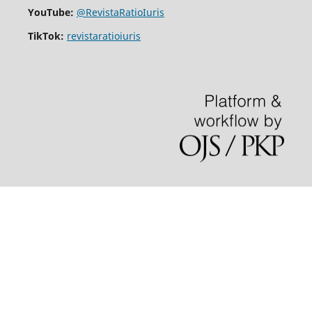
YouTube:
@RevistaRatioIuris
TikTok:
revistaratioiuris