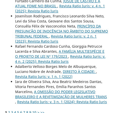
Furtado Carneiro da Cunha,
JOSUÉ DE CASTRO E A
ATUAL FOME NO BRASIL
,
Revista Ratio Iuris: v. 4 n. 1
(2025): Revista Ratio Iuris
Josenilson Rodrigues, Francisco Leonardo Silva Neto,
Levi da Silva Costa, Geovane dos Santos Sousa,
Consuêla Félix de Vasconcelos Neta,
PRINCÍPIO DA
PRESUNÇÃO DE INOCÊNCIA NO ÂMBITO DO SUPREMO
TRIBUNAL FEDERAL
,
Revista Ratio Iuris: v. 2 n. 1
(2023): Revista Ratio Iuris
Rafael Fernando Cardoso Cunha, Giorggia Petrucce
Lacerda e Silva Abrantes,
A FAMÍLIA MULTIESPÉCIE E
O PROJETO DE LEI Nº 179/2023
,
Revista Ratio Iuris: v.
4 n. 2 (2025): Revista Ratio Iuris
Adalberto Velloso Borges Melo de Albuquerque,
Luciano Nobre de Andrade,
DIREITO À CIDADE:
,
Revista Ratio Iuris: v. 1 n. 1 (2022)
Iara de Oliveira Silva, Ana Beatriz Medeiros Dantas,
Vitoria Fernandes Pires, Emília Paranhos Santos
Marcelino,
A OMISSÃO DO PODER LEGISLATIVO
BRASILEIRO E A REVITIMIZAÇÃO DE MULHERES TRANS
,
Revista Ratio Iuris: v. 3 n. 1 (2024): Revista Ratio Iuris
1
2
3
4
5
6
7
8
9
10
>
>>