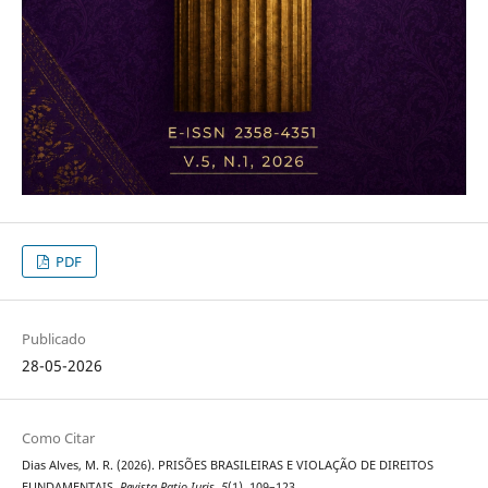
PDF
Publicado
28-05-2026
Como Citar
Dias Alves, M. R. (2026). PRISÕES BRASILEIRAS E VIOLAÇÃO DE DIREITOS
FUNDAMENTAIS.
Revista Ratio Iuris
,
5
(1), 109–123.