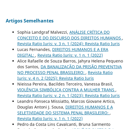
Artigos Semelhantes
Sophia Landgraf Malvezzi,
ANÁLISE CRÍTICA DO
CONCEITO E DO DISCURSO DOS DIREITOS HUMANOS
,
Revista Ratio Iuris: v. 3 n. 1 (2024): Revista Ratio Iuris
Lucas Fernandes,
DIREITOS HUMANOS E A ERA
DIGITAL:
,
Revista Ratio Iuris: v. 1 n. 1 (2022)
Alice Rafaelle de Souza Barros, Jahyra Helena Pequeno
dos Santos,
DA BANALIZAÇÃO DA PRISÃO PREVENTIVA
NO PROCESSO PENAL BRASILEIRO:
,
Revista Ratio
Iuris: v. 4 n. 2 (2025): Revista Ratio Iuris
Nieissa Pereira, Bacildes Terceiro, Vanessa Brasil,
VIOLÊNCIA SIMBÓLICA CONTRA A MULHER TRANS
,
Revista Ratio Iuris: v. 2 n. 1 (2023): Revista Ratio Iuris
Leandro Fonseca Missiatto, Marcos Giovane Artico,
Douglas Antoni J. Sousa,
DIREITOS HUMANOS E A
SELETIVIDADE DO SISTEMA PENAL BRASILEIRO:
,
Revista Ratio Iuris: v. 1 n. 1 (2022)
Pedro da Costa Lins Cavalcanti, Bruna Sarmento