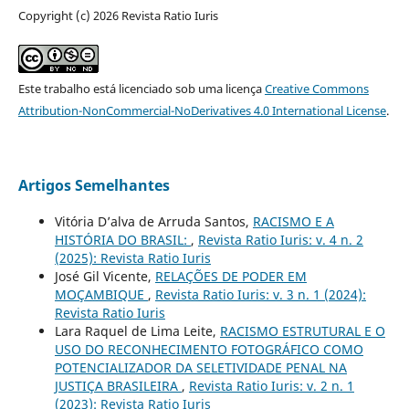
Copyright (c) 2026 Revista Ratio Iuris
Este trabalho está licenciado sob uma licença
Creative Commons
Attribution-NonCommercial-NoDerivatives 4.0 International License
.
Artigos Semelhantes
Vitória D’alva de Arruda Santos,
RACISMO E A
HISTÓRIA DO BRASIL:
,
Revista Ratio Iuris: v. 4 n. 2
(2025): Revista Ratio Iuris
José Gil Vicente,
RELAÇÕES DE PODER EM
MOÇAMBIQUE
,
Revista Ratio Iuris: v. 3 n. 1 (2024):
Revista Ratio Iuris
Lara Raquel de Lima Leite,
RACISMO ESTRUTURAL E O
USO DO RECONHECIMENTO FOTOGRÁFICO COMO
POTENCIALIZADOR DA SELETIVIDADE PENAL NA
JUSTIÇA BRASILEIRA
,
Revista Ratio Iuris: v. 2 n. 1
(2023): Revista Ratio Iuris