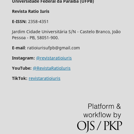
Universidade Federal da Paraíba (UFPB)
Revista Ratio Iuris
E-ISSN:
2358-4351
Jardim Cidade Universitária S/N - Castelo Branco, João
Pessoa - PB, 58051-900.
E-mail
: ratioiurisufpb@gmail.com
Instagram:
@revistaratioiuris
YouTube:
@RevistaRatioIuris
TikTok:
revistaratioiuris