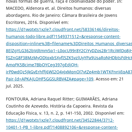
novas formas de guerra, raça e colonialidade do poder. In:
MACEDO, Aldenora et. al. Direitos humanos: diversas
abordagens. Rio de Janeiro: Câmara Brasileira de Jovens
Escritores, 2016. Disponível em:
https://d1wqtxts1xzle7.cloudfront.net/58336146/direitos-
humanos-todo-libre.pdf?1549371512=&response-content-
disposition=inline%3B+filename%3DDireitos_Humanos_diver
8ElZgYLG362bVdtmm5p1~L0qcU99r8Y2CiYyDZos28r1RciWlDo8j
fGZnG8F38MzMyODtqxb5XyfI5ZK5vzlUyYPa9UsaRoNHDbtsFdHc
AmqFK5Bcime7BbOYCeg397gEdjQH-
irP0wdQz5JkGvErhffj6WI2O4xJxMqnOl7vtZe4mb1WTKFnnVIqA8
Pair-Id=APKAJLOHF5GGSLRBV4ZA#page=109
. Acesso em: 21
jul. 2025.
FONTOURA, Adriana Raquel Ritter; GUIMARÃES, Adriana
Coutinho de Azevedo. História da Capoeira. Revista da
Educação Física, v. 13, n. 2, p. 141-150, 2002. Disponível em:
https://d1wqtxts1xzle7.cloudfront.net/34522844/3712-
10401-1-PB_1-libre.pdf?1408892106=&response-content-