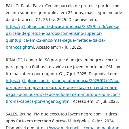
PAULO, Paula Paiva. Censo: parcela de pretos e pardos com
ensino superior quintuplica em 22 anos, mas segue metade
da de brancos. G1, 26 fev. 2025. Disponível em:
https://g1.globo.com/educacao/noticia/2025/02/26/censo-
parcela-de-pretos-e-pardos-com-ensino-superior-
quintuplica-em-22-anos-mas-segue-metade-da-de-
brancos.ghtml
. Acesso em: 17 jul. 2025.
RINALDI, Leonardo.'Só porque é um jovem negro e corria
para pegar o ônibus', diz viúva de jovem morto por PM com
tiro na cabeça por engano. G1, 7 jul. 2025. Disponível em:
https://g1.globo.com/sp/sao-paulo/noticia/2025/07/07/so-
porque-e-um-jovem-negro-preto-e-estava-correndo-para-
pegar-o-onibus-diz-esposa-do-homem-morto-por-pm-com-
tiro-na-cabeca-por-engano.ghtml
. Acesso em: 21 jul. 2025.
SALES, Bruna. PM que executou jovem negro com 11 tiros
após furto em mercado é preso.Metrópoles, 6 dez. 2024.
Disponível em:
https://www.metropoles.com/sao-paulo/pm-