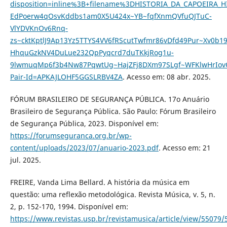
disposition=inline%3B+filename%3DHISTORIA_DA_CAPOEIRA_
EdPoerw4qOsvKddbs1am0X5U424x~YB~fqfXnmQVfuQJTuC-
VlYDVKnOv6Rnq-
zs~cktKptlJ9Ap13Yz5TTYS4VV6fRScutTwfmr86vDfd49Pur~Xv
HhquGzkNV4DuLue232QpPyqcrd7duTKkjRog1u-
9lwmuqMp6f3b4Nw87PqwtUg~HajZFj8DXm97SLgf~WFKlwHrIov
Pair-Id=APKAJLOHF5GGSLRBV4ZA
. Acesso em: 08 abr. 2025.
FÓRUM BRASILEIRO DE SEGURANÇA PÚBLICA. 17o Anuário
Brasileiro de Segurança Pública. São Paulo: Fórum Brasileiro
de Segurança Pública, 2023. Disponível em:
https://forumseguranca.org.br/wp-
content/uploads/2023/07/anuario-2023.pdf
. Acesso em: 21
jul. 2025.
FREIRE, Vanda Lima Bellard. A história da música em
questão: uma reflexão metodológica. Revista Música, v. 5, n.
2, p. 152-170, 1994. Disponível em:
https://www.revistas.usp.br/revistamusica/article/view/55079/