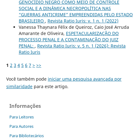
GENOCÍDIO NEGRO COMO MEIO DE CONTROLE
SOCIAL E A DINÂMICA NECROPOLÍTICA NAS
“GUERRAS ANTICRIME” EMPREENDIDAS PELO ESTADO
BRASILEIRO
,
Revista Ratio Iuris: v. 1 n. 1 (2022)
Vanessa Thaynara Félix de Queiroz, Caio José Arruda
Amarante de Oliveira,
ESPETACULARIZAÇÃO DO
PROCESSO PENAL E A CONTAMINAÇÃO DO JUIZ
PENAL:
,
Revista Ratio Iuris: v. 5 n. 1 (2026): Revista
Ratio Iuris
1
2
3
4
5
6
7
>
>>
Você também pode
iniciar uma pesquisa avançada por
similaridade
para este artigo.
Informações
Para Leitores
Para Autores
Para Bibliotecários