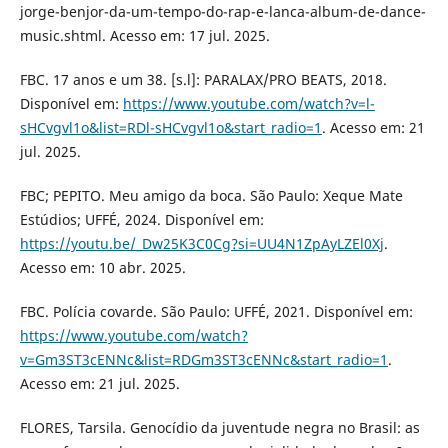
jorge-benjor-da-um-tempo-do-rap-e-lanca-album-de-dance-
music.shtml. Acesso em: 17 jul. 2025.
FBC. 17 anos e um 38. [s.l]: PARALAX/PRO BEATS, 2018.
Disponível em:
https://www.youtube.com/watch?v=l-
sHCvgvl1o&list=RDl-sHCvgvl1o&start_radio=1
. Acesso em: 21
jul. 2025.
FBC; PEPITO. Meu amigo da boca. São Paulo: Xeque Mate
Estúdios; UFFÉ, 2024. Disponível em:
https://youtu.be/_Dw25K3C0Cg?si=UU4N1ZpAyLZEl0Xj
.
Acesso em: 10 abr. 2025.
FBC. Polícia covarde. São Paulo: UFFÉ, 2021. Disponível em:
https://www.youtube.com/watch?
v=Gm3ST3cENNc&list=RDGm3ST3cENNc&start_radio=1
.
Acesso em: 21 jul. 2025.
FLORES, Tarsila. Genocídio da juventude negra no Brasil: as