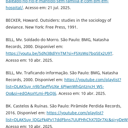
baleado-no-rio-e-mantido-sem-familia-e-com-pm-em-
hospital/
. Acesso em: 21 jul. 2025.
BECKER, Howard. Outsiders: studies in the sociology of
deviance. New York: Free Press, 1991.
BILL, Mv. Soldado do Morro. São Paulo: BMG, Natasha
Records, 2000. Disponível em:
https://youtu.be/5dN3BdlYnTM?si=F5XsWq7bqSEx2U9T
.
Acesso em: 10 abr. 2025.
BILL, Mv. Traficando informação. São Paulo: BMG, Natasha
Records, 2000. Disponível em:
https://youtube.com/playlist?
list=OLAK5uy_n9bTavFfyUXe_6PjwnWhGntzncH_WS-
Oo&si=edOAsxYLmi-PbQI6
. Acesso em: 10 abr. 2025.
BK. Castelos & Ruínas. São Paulo: Pirâmide Perdida Records,
2016. Disponível em:
https://youtube.com/playlist?
list=OLAK5uy_lOGzFk4Fv17ddFbns7UUFHhChX7IDr7Xc&si=yDe
Acesso em: 10 abr. 2025.