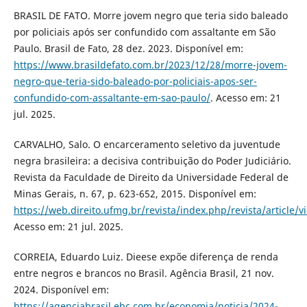
BRASIL DE FATO. Morre jovem negro que teria sido baleado
por policiais após ser confundido com assaltante em São
Paulo. Brasil de Fato, 28 dez. 2023. Disponível em:
https://www.brasildefato.com.br/2023/12/28/morre-jovem-
negro-que-teria-sido-baleado-por-policiais-apos-ser-
confundido-com-assaltante-em-sao-paulo/
. Acesso em: 21
jul. 2025.
CARVALHO, Salo. O encarceramento seletivo da juventude
negra brasileira: a decisiva contribuição do Poder Judiciário.
Revista da Faculdade de Direito da Universidade Federal de
Minas Gerais, n. 67, p. 623-652, 2015. Disponível em:
https://web.direito.ufmg.br/revista/index.php/revista/article/
Acesso em: 21 jul. 2025.
CORREIA, Eduardo Luiz. Dieese expõe diferença de renda
entre negros e brancos no Brasil. Agência Brasil, 21 nov.
2024. Disponível em:
https://agenciabrasil.ebc.com.br/economia/noticia/2024-