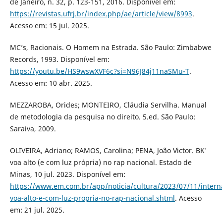
de Janeiro, n. 32, p. 123-151, 2016. Disponível em:
https://revistas.ufrj.br/index.php/ae/article/view/8993
.
Acesso em: 15 jul. 2025.
MC’s, Racionais. O Homem na Estrada. São Paulo: Zimbabwe
Records, 1993. Disponível em:
https://youtu.be/HS9wswXVF6c?si=N96J84j11naSMu-T
.
Acesso em: 10 abr. 2025.
MEZZAROBA, Orides; MONTEIRO, Cláudia Servilha. Manual
de metodologia da pesquisa no direito. 5.ed. São Paulo:
Saraiva, 2009.
OLIVEIRA, Adriano; RAMOS, Carolina; PENA, João Victor. BK'
voa alto (e com luz própria) no rap nacional. Estado de
Minas, 10 jul. 2023. Disponível em:
https://www.em.com.br/app/noticia/cultura/2023/07/11/intern
voa-alto-e-com-luz-propria-no-rap-nacional.shtml
. Acesso
em: 21 jul. 2025.