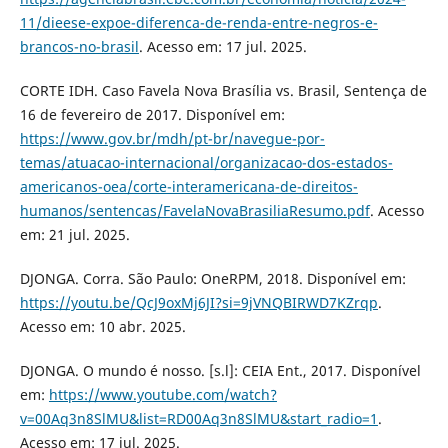
11/dieese-expoe-diferenca-de-renda-entre-negros-e-
brancos-no-brasil
. Acesso em: 17 jul. 2025.
CORTE IDH. Caso Favela Nova Brasília vs. Brasil, Sentença de
16 de fevereiro de 2017. Disponível em:
https://www.gov.br/mdh/pt-br/navegue-por-
temas/atuacao-internacional/organizacao-dos-estados-
americanos-oea/corte-interamericana-de-direitos-
humanos/sentencas/FavelaNovaBrasiliaResumo.pdf
. Acesso
em: 21 jul. 2025.
DJONGA. Corra. São Paulo: OneRPM, 2018. Disponível em:
https://youtu.be/QcJ9oxMj6JI?si=9jVNQBIRWD7KZrqp
.
Acesso em: 10 abr. 2025.
DJONGA. O mundo é nosso. [s.l]: CEIA Ent., 2017. Disponível
em:
https://www.youtube.com/watch?
v=00Aq3n8SlMU&list=RD00Aq3n8SlMU&start_radio=1
.
Acesso em: 17 jul. 2025.