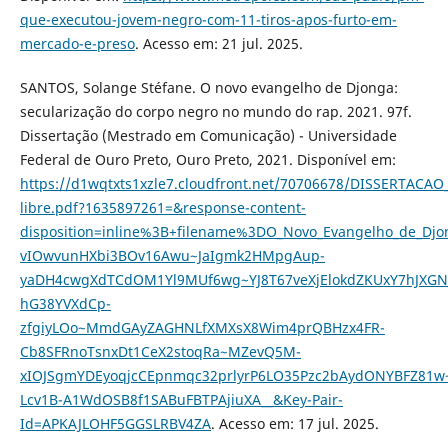
que-executou-jovem-negro-com-11-tiros-apos-furto-em-
mercado-e-preso
. Acesso em: 21 jul. 2025.
SANTOS, Solange Stéfane. O novo evangelho de Djonga:
secularização do corpo negro no mundo do rap. 2021. 97f.
Dissertação (Mestrado em Comunicação) - Universidade
Federal de Ouro Preto, Ouro Preto, 2021. Disponível em:
https://d1wqtxts1xzle7.cloudfront.net/70706678/DISSERTACA
libre.pdf?1635897261=&response-content-
disposition=inline%3B+filename%3DO_Novo_Evangelho_de_Djo
vIOwvunHXbi3BOv16Awu~JaIgmk2HMpgAup-
yaDH4cwgXdTCdOM1Yl9MUf6wg~YJ8T67veXjElokdZKUxY7hJXGN
hG38YVXdCp-
zfgiyLOo~MmdGAyZAGHNLfXMXsX8Wim4prQBHzx4FR-
Cb8SFRnoTsnxDt1CeX2stoqRa~MZevQ5M-
xIOJSgmYDEyoqjcCEpnmqc32prlyrP6LO35Pzc2bAydONYBFZ81w~
Lcv1B-A1WdOSB8f1SABuFBTPAjiuXA__&Key-Pair-
Id=APKAJLOHF5GGSLRBV4ZA
. Acesso em: 17 jul. 2025.