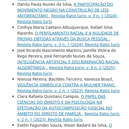
Danila Paula Nunes da Silva,
A PARTICIPAÇÃO DO
MOVIMENTO NEGRO NA CONSTRUÇÃO DE LEIS
ANTIRRACISMO
,
Revista Ratio Iuris: v. 3 n. 1 (2024):
Revista Ratio Iuris
Cinthya Maria Caetano Albuquerque, Rafael Silva
Ripardo,
O PERFILAMENTO RACIAL E A NULIDADE DE
PROVAS OBTIDAS ATRAVÉS DA BUSCA PESSOAL
,
Revista Ratio Iuris: v. 3 n. 1 (2024): Revista Ratio Iuris
José Ricardo Nascimento Martins, Jamille Vitória do
Rego Pereira, José Fernando Nunes de Souza,
INTELIGÊNCIA ARTIFICIAL E DISCRIMINAÇÃO RACIAL
ALGORÍTMICA:
,
Revista Ratio Iuris: v. 4 n. 2 (2025):
Revista Ratio Iuris
Nieissa Pereira, Bacildes Terceiro, Vanessa Brasil,
VIOLÊNCIA SIMBÓLICA CONTRA A MULHER TRANS
,
Revista Ratio Iuris: v. 2 n. 1 (2023): Revista Ratio Iuris
Clara Rafaela Quintans Campos,
O PAPEL DAS
CIÊNCIAS DO DIREITO E DA PSICOLOGIA NA
EFETIVAÇÃO DA AUTOCOMPOSIÇÃO JUDICIAL NO
ÂMBITO DO DIREITO DE FAMÍLIA
,
Revista Ratio Iuris:
v. 2 n. 1 (2023): Revista Ratio Iuris
Evelin Fagundes Souza, Vívian Badaró da Silva,
O