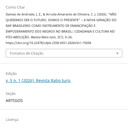
Como Citar
Dantas de Andrade, J. Z., & Arruda Amarante de Oliveira, C. J. (2026). “NÃO
QUEREMOS SER O FUTURO, SOMOS O PRESENTE” – A NOVA GERAÇÃO DO
RAP BRASILEIRO COMO INSTRUMENTO DE EMANCIPAÇÃO E
EMPODERAMENTO DOS NEGROS NO BRASIL:: CIDADANIA E CULTURA NO
PÓS-ABOLIÇÃO.
Revista Ratio Iuris
,
5
(1), 9–26.
https://doi.org/10.22478/ufpb.2358-4351.2026v5n1.75694
Fomatos de Citação
Edição
v. 5 n. 1 (2026): Revista Ratio Iuris
Seção
ARTIGOS
Licença