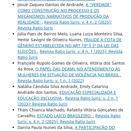
Josué Zaqueu Dantas de Andrade,
A “VERDADE”
COMO CONSTRUÇÃO NO PROCESSO E OS
MECANISMOS NARRATIVOS DE PRODUÇÃO DA
REALIDADE:
,
Revista Ratio Iuris: v. 4 n. 2 (2025):
Revista Ratio Iuris
Júlia Paes de Barros Melo, Luana Luiza Monteiro Silva,
Heitor Savigni de Oliveira Nunes,
FRAUDE À COTA DE
GÊNERO ESTABELECIDA NO ART 10º § 3º DA LEI DAS
ELEIÇÕES
,
Revista Ratio Iuris: v. 4 n. 1 (2025): Revista
Ratio Iuris
Franciele Rupolo Gomes de Oliveira, Vitória dos Santos
da Rosa,
O PAPEL DAS DEAMs NO ATENDIMENTO ÀS
MULHERES EM SITUAÇÃO DE VIOLÊNCIA NO BRASIL
,
Revista Ratio Iuris: v. 1 n. 1 (2022)
Natália Cândida Silva Andrade, Emily Catarina
Andrade dos Santos,
EDUCAÇÃO ESPECIALIZADA E
EDUCAÇÃO INCLUSIVA
,
Revista Ratio Iuris: v. 2 n. 1
(2023): Revista Ratio Iuris
Thais Chianca Machado, Rafaella Vitória Gonçalves de
Carvalho,
ESTADO LAICO BRASILEIRO:
,
Revista Ratio
Iuris: v. 4 n. 2 (2025): Revista Ratio Iuris
Danila Paula Nunes da Silva,
A PARTICIPAÇÃO DO