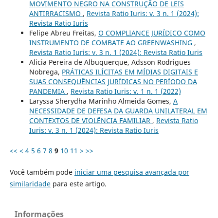
MOVIMENTO NEGRO NA CONSTRUÇÃO DE LEIS
ANTIRRACISMO
,
Revista Ratio Iuris: v. 3 n. 1 (2024):
Revista Ratio Iuris
Felipe Abreu Freitas,
O COMPLIANCE JURÍDICO COMO
INSTRUMENTO DE COMBATE AO GREENWASHING
,
Revista Ratio Iuris: v. 3 n. 1 (2024): Revista Ratio Iuris
Alicia Pereira de Albuquerque, Adsson Rodrigues
Nobrega,
PRÁTICAS ILÍCITAS EM MÍDIAS DIGITAIS E
SUAS CONSEQUÊNCIAS JURÍDICAS NO PERÍODO DA
PANDEMIA
,
Revista Ratio Iuris: v. 1 n. 1 (2022)
Laryssa Sherydha Marinho Almeida Gomes,
A
NECESSIDADE DE DEFESA DA GUARDA UNILATERAL EM
CONTEXTOS DE VIOLÊNCIA FAMILIAR
,
Revista Ratio
Iuris: v. 3 n. 1 (2024): Revista Ratio Iuris
<<
<
4
5
6
7
8
9
10
11
>
>>
Você também pode
iniciar uma pesquisa avançada por
similaridade
para este artigo.
Informações