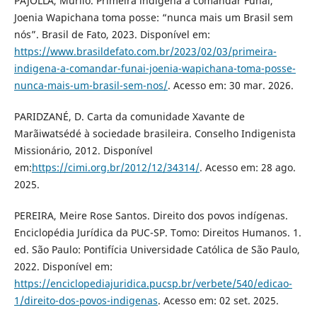
PAJOLLA, Murilo. Primeira indígena a comandar Funai,
Joenia Wapichana toma posse: “nunca mais um Brasil sem
nós”. Brasil de Fato, 2023. Disponível em:
https://www.brasildefato.com.br/2023/02/03/primeira-
indigena-a-comandar-funai-joenia-wapichana-toma-posse-
nunca-mais-um-brasil-sem-nos/
. Acesso em: 30 mar. 2026.
PARIDZANÉ, D. Carta da comunidade Xavante de
Marãiwatsédé à sociedade brasileira. Conselho Indigenista
Missionário, 2012. Disponível
em:
https://cimi.org.br/2012/12/34314/
. Acesso em: 28 ago.
2025.
PEREIRA, Meire Rose Santos. Direito dos povos indígenas.
Enciclopédia Jurídica da PUC-SP. Tomo: Direitos Humanos. 1.
ed. São Paulo: Pontifícia Universidade Católica de São Paulo,
2022. Disponível em:
https://enciclopediajuridica.pucsp.br/verbete/540/edicao-
1/direito-dos-povos-indigenas
. Acesso em: 02 set. 2025.