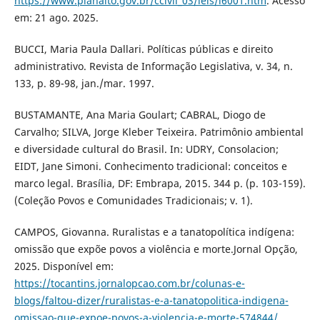
https://www.planalto.gov.br/ccivil_03/leis/l6001.htm
. Acesso
em: 21 ago. 2025.
BUCCI, Maria Paula Dallari. Políticas públicas e direito
administrativo. Revista de Informação Legislativa, v. 34, n.
133, p. 89-98, jan./mar. 1997.
BUSTAMANTE, Ana Maria Goulart; CABRAL, Diogo de
Carvalho; SILVA, Jorge Kleber Teixeira. Patrimônio ambiental
e diversidade cultural do Brasil. In: UDRY, Consolacion;
EIDT, Jane Simoni. Conhecimento tradicional: conceitos e
marco legal. Brasília, DF: Embrapa, 2015. 344 p. (p. 103-159).
(Coleção Povos e Comunidades Tradicionais; v. 1).
CAMPOS, Giovanna. Ruralistas e a tanatopolítica indígena:
omissão que expõe povos a violência e morte.Jornal Opção,
2025. Disponível em:
https://tocantins.jornalopcao.com.br/colunas-e-
blogs/faltou-dizer/ruralistas-e-a-tanatopolitica-indigena-
omissao-que-expoe-povos-a-violencia-e-morte-574844/
.