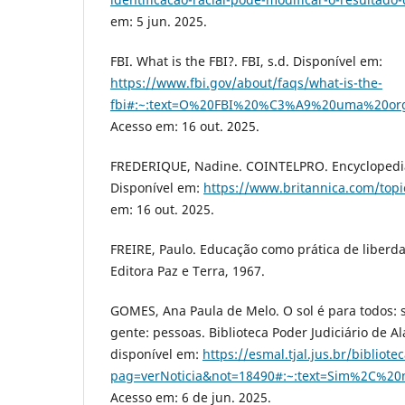
em: 5 jun. 2025.
FBI. What is the FBI?. FBI, s.d. Disponível em:
https://www.fbi.gov/about/faqs/what-is-the-
fbi#:~:text=O%20FBI%20%C3%A9%20uma%20or
Acesso em: 16 out. 2025.
FREDERIQUE, Nadine. COINTELPRO. Encyclopedia 
Disponível em:
https://www.britannica.com/to
em: 16 out. 2025.
FREIRE, Paulo. Educação como prática de liberda
Editora Paz e Terra, 1967.
GOMES, Ana Paula de Melo. O sol é para todos: s
gente: pessoas. Biblioteca Poder Judiciário de Al
disponível em:
https://esmal.tjal.jus.br/bibliote
pag=verNoticia&not=18490#:~:text=Sim%2C%
Acesso em: 6 de jun. 2025.