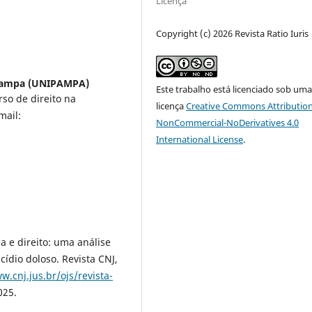
Licença
Copyright (c) 2026 Revista Ratio Iuris
 Pampa (UNIPAMPA)
Este trabalho está licenciado sob um
so de direito na
licença
Creative Commons Attribution
mail:
NonCommercial-NoDerivatives 4.0
International License
.
.
 e direito: uma análise
ídio doloso. Revista CNJ,
w.cnj.jus.br/ojs/revista-
025.