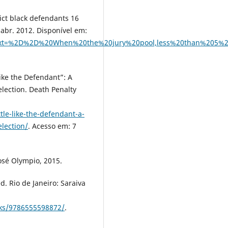
ict black defendants 16
abr. 2012. Disponível em:
~:text=%2D%2D%20When%20the%20jury%20pool,less%20than%205%
ike the Defendant”: A
Selection. Death Penalty
tle-like-the-defendant-a-
election/
. Acesso em: 7
José Olympio, 2015.
. Rio de Janeiro: Saraiva
oks/9786555598872/
.