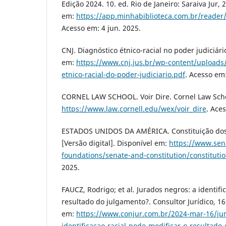
Edição 2024. 10. ed. Rio de Janeiro: Saraiva Jur, 
em:
https://app.minhabiblioteca.com.br/reade
Acesso em: 4 jun. 2025.
CNJ. Diagnóstico étnico-racial no poder judiciári
em:
https://www.cnj.jus.br/wp-content/uploads
etnico-racial-do-poder-judiciario.pdf
. Acesso em:
CORNEL LAW SCHOOL. Voir Dire. Cornel Law Schoo
https://www.law.cornell.edu/wex/voir_dire
. Ace
ESTADOS UNIDOS DA AMÉRICA. Constituição dos 
[Versão digital]. Disponível em:
https://www.sen
foundations/senate-and-constitution/constituti
2025.
FAUCZ, Rodrigo; et al. Jurados negros: a identif
resultado do julgamento?. Consultor Jurídico, 16
em:
https://www.conjur.com.br/2024-mar-16/ju
identificacao-racial-pode-modificar-o-resultado