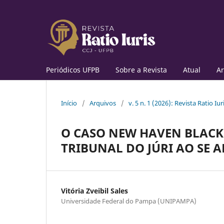
Periódicos UFPB
Sobre a Revista
Atual
Ar
Início
/
Arquivos
/
v. 5 n. 1 (2026): Revista Ratio Iur
O CASO NEW HAVEN BLACK
TRIBUNAL DO JÚRI AO SE 
Vitória Zveibil Sales
Universidade Federal do Pampa (UNIPAMPA)