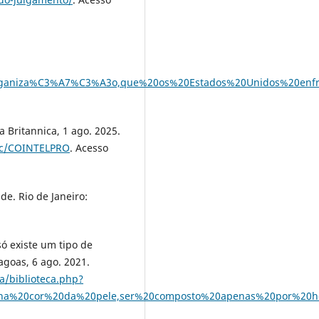
ganiza%C3%A7%C3%A3o,que%20os%20Estados%20Unidos%20enf
Britannica, 1 ago. 2025.
pic/COINTELPRO
. Acesso
de. Rio de Janeiro:
ó existe um tipo de
agoas, 6 ago. 2021.
ca/biblioteca.php?
20na%20cor%20da%20pele,ser%20composto%20apenas%20por%20