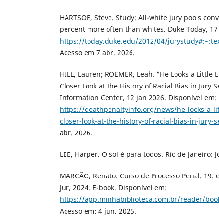
HARTSOE, Steve. Study: All-white jury pools conv
percent more often than whites. Duke Today, 17 
https://today.duke.edu/2012/04/jurystudy#:
Acesso em 7 abr. 2026.
HILL, Lauren; ROEMER, Leah. “He Looks a Little L
Closer Look at the History of Racial Bias in Jury 
Information Center, 12 jan 2026. Disponível em:
https://deathpenaltyinfo.org/news/he-looks-a-lit
closer-look-at-the-history-of-racial-bias-in-jury-s
abr. 2026.
LEE, Harper. O sol é para todos. Rio de Janeiro: 
MARCÃO, Renato. Curso de Processo Penal. 19. ed
Jur, 2024. E-book. Disponível em:
https://app.minhabiblioteca.com.br/reader/bo
Acesso em: 4 jun. 2025.