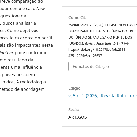
 breve comparação do
tudar como o caso
New
 questionar a
Como Citar
, busca analisar a
Zveibil Sales, V. (2026). O CASO NEW HAVE
ados. Como objetivos
BLACK PANTHER E A INFLUÊNCIA DO TRIB
rasileira acerca do perfil
DO JÚRI AO SE ANALISAR O PERFIL DOS
JURADOS.
Revista Ratio Iuris
,
5
(1), 79–94.
ciais são impactantes nesta
https://doi.org/10.22478/ufpb.2358-
Panther
pode contribuir
4351.2026v5n1.76637
omo resultado da
Fomatos de Citação
senta uma influência
os países possuem
s Unidos. A metodologia
Edição
 o método de abordagem
v. 5 n. 1 (2026): Revista Ratio Iuri
Seção
ARTIGOS