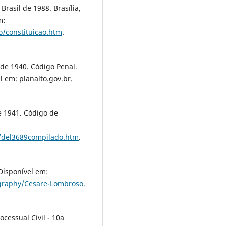
Brasil de 1988. Brasília,
m:
ao/constituicao.htm
.
 de 1940. Código Penal.
l em: planalto.gov.br.
e 1941. Código de
ei/del3689compilado.htm
.
Disponível em:
ography/Cesare-Lombroso
.
cessual Civil - 10a