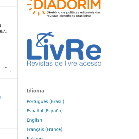
N
UNAL
Idioma
s
Português (Brasil)
Español (España)
English
Français (France)
Italiano