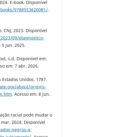
2024. E-book. Disponível
r/books/9788553620081/
.
o. CNJ, 2023. Disponível
/2023/09/diagnostico-
 5 jun. 2025.
l, s.d. Disponível em:
sso em: 7 abr. 2026.
Estados Unidos. 1787.
ate.gov/about/origins-
on.htm
. Acesso em: 8 jun.
icação racial pode mudar o
 mar. 2024. Disponível
rados-negros-a-
-do-julgamento/
. Acesso