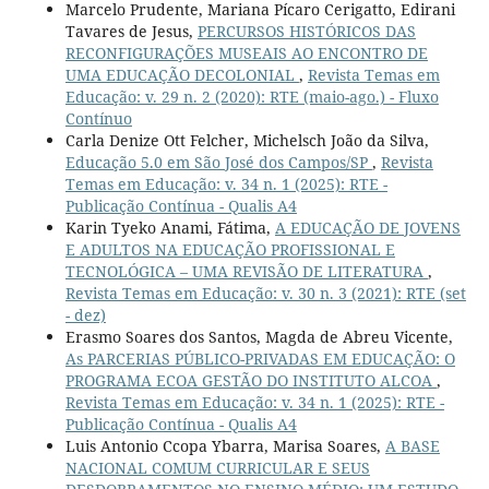
Marcelo Prudente, Mariana Pícaro Cerigatto, Edirani
Tavares de Jesus,
PERCURSOS HISTÓRICOS DAS
RECONFIGURAÇÕES MUSEAIS AO ENCONTRO DE
UMA EDUCAÇÃO DECOLONIAL
,
Revista Temas em
Educação: v. 29 n. 2 (2020): RTE (maio-ago.) - Fluxo
Contínuo
Carla Denize Ott Felcher, Michelsch João da Silva,
Educação 5.0 em São José dos Campos/SP
,
Revista
Temas em Educação: v. 34 n. 1 (2025): RTE -
Publicação Contínua - Qualis A4
Karin Tyeko Anami, Fátima,
A EDUCAÇÃO DE JOVENS
E ADULTOS NA EDUCAÇÃO PROFISSIONAL E
TECNOLÓGICA – UMA REVISÃO DE LITERATURA
,
Revista Temas em Educação: v. 30 n. 3 (2021): RTE (set
- dez)
Erasmo Soares dos Santos, Magda de Abreu Vicente,
As PARCERIAS PÚBLICO-PRIVADAS EM EDUCAÇÃO: O
PROGRAMA ECOA GESTÃO DO INSTITUTO ALCOA
,
Revista Temas em Educação: v. 34 n. 1 (2025): RTE -
Publicação Contínua - Qualis A4
Luis Antonio Ccopa Ybarra, Marisa Soares,
A BASE
NACIONAL COMUM CURRICULAR E SEUS