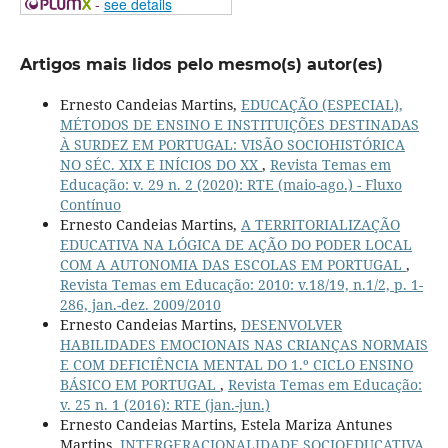
-
see details
Artigos mais lidos pelo mesmo(s) autor(es)
Ernesto Candeias Martins,
EDUCAÇÃO (ESPECIAL),
MÉTODOS DE ENSINO E INSTITUIÇÕES DESTINADAS
À SURDEZ EM PORTUGAL: VISÃO SOCIOHISTÓRICA
NO SÉC. XIX E INÍCIOS DO XX
,
Revista Temas em
Educação: v. 29 n. 2 (2020): RTE (maio-ago.) - Fluxo
Contínuo
Ernesto Candeias Martins,
A TERRITORIALIZAÇÃO
EDUCATIVA NA LÓGICA DE AÇÃO DO PODER LOCAL
COM A AUTONOMIA DAS ESCOLAS EM PORTUGAL
,
Revista Temas em Educação: 2010: v.18/19, n.1/2, p. 1-
286, jan.-dez. 2009/2010
Ernesto Candeias Martins,
DESENVOLVER
HABILIDADES EMOCIONAIS NAS CRIANÇAS NORMAIS
E COM DEFICIÊNCIA MENTAL DO 1.º CICLO ENSINO
BÁSICO EM PORTUGAL
,
Revista Temas em Educação:
v. 25 n. 1 (2016): RTE (jan.-jun.)
Ernesto Candeias Martins, Estela Mariza Antunes
Martins,
INTERGERACIONALIDADE SOCIOEDUCATIVA