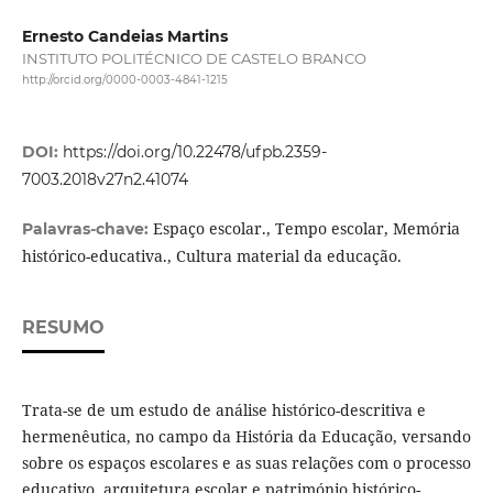
Ernesto Candeias Martins
INSTITUTO POLITÉCNICO DE CASTELO BRANCO
http://orcid.org/0000-0003-4841-1215
DOI:
https://doi.org/10.22478/ufpb.2359-
7003.2018v27n2.41074
Espaço escolar., Tempo escolar, Memória
Palavras-chave:
histórico-educativa., Cultura material da educação.
RESUMO
Trata-se de um estudo de análise histórico-descritiva e
hermenêutica, no campo da História da Educação, versando
sobre os espaços escolares e as suas relações com o processo
educativo, arquitetura escolar e património histórico-