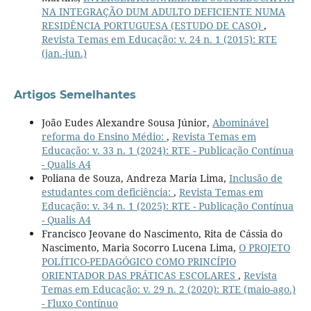
NA INTEGRAÇÃO DUM ADULTO DEFICIENTE NUMA
RESIDÊNCIA PORTUGUESA (ESTUDO DE CASO)
,
Revista Temas em Educação: v. 24 n. 1 (2015): RTE
(jan.-jun.)
Artigos Semelhantes
João Eudes Alexandre Sousa Júnior,
Abominável
reforma do Ensino Médio:
,
Revista Temas em
Educação: v. 33 n. 1 (2024): RTE - Publicação Contínua
- Qualis A4
Poliana de Souza, Andreza Maria Lima,
Inclusão de
estudantes com deficiência:
,
Revista Temas em
Educação: v. 34 n. 1 (2025): RTE - Publicação Contínua
- Qualis A4
Francisco Jeovane do Nascimento, Rita de Cássia do
Nascimento, Maria Socorro Lucena Lima,
O PROJETO
POLÍTICO-PEDAGÓGICO COMO PRINCÍPIO
ORIENTADOR DAS PRÁTICAS ESCOLARES
,
Revista
Temas em Educação: v. 29 n. 2 (2020): RTE (maio-ago.)
- Fluxo Contínuo