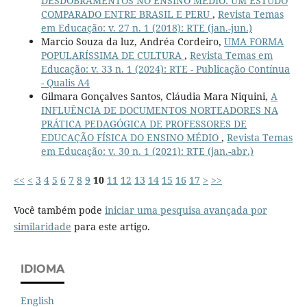
DESDOBRAMENTOS NO ENSINO MÉDIO: UM ESTUDO
COMPARADO ENTRE BRASIL E PERU
,
Revista Temas
em Educação: v. 27 n. 1 (2018): RTE (jan.-jun.)
Marcio Souza da luz, Andréa Cordeiro,
UMA FORMA
POPULARÍSSIMA DE CULTURA
,
Revista Temas em
Educação: v. 33 n. 1 (2024): RTE - Publicação Contínua
- Qualis A4
Gilmara Gonçalves Santos, Cláudia Mara Niquini,
A
INFLUÊNCIA DE DOCUMENTOS NORTEADORES NA
PRÁTICA PEDAGÓGICA DE PROFESSORES DE
EDUCAÇÃO FÍSICA DO ENSINO MÉDIO
,
Revista Temas
em Educação: v. 30 n. 1 (2021): RTE (jan.-abr.)
<<
<
3
4
5
6
7
8
9
10
11
12
13
14
15
16
17
>
>>
Você também pode
iniciar uma pesquisa avançada por
similaridade
para este artigo.
IDIOMA
English