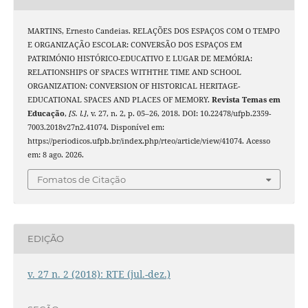
MARTINS, Ernesto Candeias. RELAÇÕES DOS ESPAÇOS COM O TEMPO
E ORGANIZAÇÃO ESCOLAR: CONVERSÃO DOS ESPAÇOS EM
PATRIMÓNIO HISTÓRICO-EDUCATIVO E LUGAR DE MEMÓRIA:
RELATIONSHIPS OF SPACES WITHTHE TIME AND SCHOOL
ORGANIZATION: CONVERSION OF HISTORICAL HERITAGE-
EDUCATIONAL SPACES AND PLACES OF MEMORY.
Revista Temas em
Educação
,
[S. l.]
, v. 27, n. 2, p. 05–26, 2018. DOI: 10.22478/ufpb.2359-
7003.2018v27n2.41074. Disponível em:
https://periodicos.ufpb.br/index.php/rteo/article/view/41074. Acesso
em: 8 ago. 2026.
Fomatos de Citação
EDIÇÃO
v. 27 n. 2 (2018): RTE (jul.-dez.)