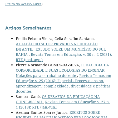
Efeito do Acesso Livre
).
Artigos Semelhantes
Emilia Peixoto Vieira, Celia Serafim Santana,
ATUAÇÃO DO SETOR PRIVADO NA EDUCAÇÃO
INFANTIL: ESTUDO SOBRE UM MUNICÍPIO DO SUL
BAHIA
,
Revista Temas em Educação: v. 30 n. 2 (2021):
RTE (mai.-ago.)
Pierre Normando GOMES-DA-SILVA,
PEDAGOGIA DA
CORPOREIDADE E SUAS ECOLOGIAS DO ENSINAR:
Notações para o trabalho docente
,
Revista Temas em
Educação: v. 25 (2016): Especial - Processo ensino-
aprendizagem: complexidade, diversidade e práticas
docentes
Samba - Sané,
OS DESAFIOS DA EDUCAÇÃO NA
GUINÉ-BISSAU
,
Revista Temas em Educação: v. 27 n.
1 (2018): RTE (jan.-jun.)
Azemar Santos Soares Júnior,
ESCRITOS SOBRE
HIGIENE: OS MANUAIS MÉDICO-PEDAGÓGICOS EM