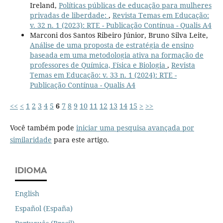
Ireland,
Políticas públicas de educação para mulheres
privadas de liberdade:
,
Revista Temas em Educação:
v. 32 n. 1 (2023): RTE - Publicação Contínua - Qualis A4
Marconi dos Santos Ribeiro Júnior, Bruno Silva Leite,
Análise de uma proposta de estratégia de ensino
baseada em uma metodologia ativa na formação de
professores de Química, Física e Biologia
,
Revista
Temas em Educação: v. 33 n. 1 (2024): RTE -
Publicação Contínua - Qualis A4
<<
<
1
2
3
4
5
6
7
8
9
10
11
12
13
14
15
>
>>
Você também pode
iniciar uma pesquisa avançada por
similaridade
para este artigo.
IDIOMA
English
Español (España)