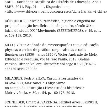
SBHE – Sociedade Brasileira de História de Educação. Anais
SBHE, 2011. Pág, 01 – 11. Disponível em:
<http://www.sbhe.org.br/novo/congressos/cbhe6/anais_vi_cbhe/
GÓIS JÚNIOR, Edivaldo. “Ginástica, higiene e eugenia no
projeto de nação brasileira: Rio de Janeiro, século XIX e
início do século XX.” Movimento (ESEFID/UFRGS), v. 19, n. 1,
p. 139-159, 2013.
MELO, Victor Andrade de. “Preocupações com a educação
physica: o ensino de práticas corporais nas escolas
fluminenses (1836 – anos 1850)”. Victor Andrade de Melo.
Educação e Pesquisa, vol.44, São Paulo, 2018. On-line
version. Disponível em: <http://dx.doi.org/10.1590/s1678-
4634201844175905>
MILAGRES, Pedro; SILVA, Carolina Fernandes da;
KOWALSKI, Marizabel. “O higienismo
no campo da Educação Física: estudos históricos.”
Motrivivência, v. 30, n. 54, p. 160-176, 2018.
SCHNEIDER, Omar; ALVARENGA, Jeizibel Alves; BRUSCHI,
Marcela. “Educação, ginástica e educação física: