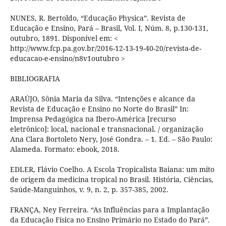
NUNES, R. Bertoldo, “Educação Physica”. Revista de
Educação e Ensino, Pará – Brasil, Vol. I, Núm. 8, p.130-131,
outubro, 1891. Disponível em: <
http://www.fcp.pa.gov.br/2016-12-13-19-40-20/revista-de-
educacao-e-ensino/n8v1outubro >
BIBLIOGRAFIA
ARAÚJO, Sônia Maria da Silva. “Intenções e alcance da
Revista de Educação e Ensino no Norte do Brasil” In:
Imprensa Pedagógica na Ibero-América [recurso
eletrônico]: local, nacional e transnacional. / organização
Ana Clara Bortoleto Nery, José Gondra. – 1. Ed. – São Paulo:
Alameda. Formato: ebook, 2018.
EDLER, Flávio Coelho. A Escola Tropicalista Baiana: um mito
de origem da medicina tropical no Brasil. História, Ciências,
Saúde-Manguinhos, v. 9, n. 2, p. 357-385, 2002.
FRANÇA, Ney Ferreira. “As Influências para a Implantação
da Educação Física no Ensino Primário no Estado do Pará”.