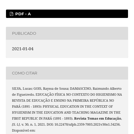
PDF - A
PUBLICADO
2021-01-04
COMO CITAR
SILVA, Lucas; GOIS, Rayssa de Sousa; DAMASCENO, Raimundo Alberto
de Figueiredo. EDUCAÇÃO FÍSICA NO CONTEXTO DO HIGIENISMO NA
REVISTA DE EDUCAÇÃO E ENSINO NA PRIMEIRA REPÚBLICA NO
PARÁ (1891 - 1893): PHYSICAL EDUCATION IN THE CONTEXT OF
HYGIENISM IN THE EDUCATION AND TEACHING MAGAZINE IN THE
FIRST REPUBLIC IN PARÁ (1891 - 1893).
Revista Temas em Educação
,
[S. l.]
, v. 30, n. 1, 2021. DOI: 10.22478/ufpb.2359-7003.2021v30n1.54256.
Disponível em: