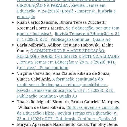
CIRCULAÇÃO NA PARAÍBA
,
Revista Temas em
Educação: v. 24 (2015): Dossiê - Imprensa, história e
educação
Ruan Carlos Sansone, Dinora Tereza Zucchetti,
Rosemari Lorenz Martin,
Se é educação, por que tem
que ser inclusiva?
,
Revista Temas em Educação: v. 34
n. 1 (2025): RTE - Publicação Contínua - Qualis A4
Carla Milbradt, Adilson Cristiano Habowski, Elaine
Conte,
O COMPUTADOR E A ARTE-EDUCAÇÃO:
REFLEXÕES SOBRE OS LIMITES E POTENCIALIDADES
,
Revista Temas em Educação: v. 29 n. 3 (2020): RTE
(set.- dez.) - Fluxo contínuo
Virginia Carvalho, Ana Cláudia Ribeiro de Souza,
Cinara Calvi Anic,
A formação continuada do
professor reflexivo para a educação midiática:
,
Revista Temas em Educação: v. 35 n. 1 (2026): RTE -
Publicação Contínua - Qualis A3
Thales Rodrigo de Siqueira, Bruna Gabriela Marques,
William de Goes Ribeiro,
Culturas juvenis e currículo
de Educação Física:
,
Revista Temas em Educação: v.
33 n. 1 (2024): RTE - Publicação Contínua - Qualis A4
Miryan Aparecida Nascimento Souza, Timothy Denis