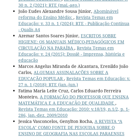
30 n. 2 (2021): RTE (mai.-ago.)
João Eudes Alexandre Sousa Júnior,
Abominável
reforma do Ensino Médio:
,
Revista Temas em
Educação: v. 33 n. 1 (2024): RTE - Publicação Contínua
- Qualis A4
Azemar Santos Soares Júnior,
ESCRITOS SOBRE
HIGIENE: OS MANUAIS MÉDICO-PEDAGÓGICOS EM
CIRCULAÇÃO NA PARAÍBA
,
Revista Temas em
Educação: v. 24 (2015): Dossiê - Imprensa, história e
educação
Marcos Angelus Miranda de Alcantara, Erenildo João
Carlos,
ALGUMAS ASSINALAÇÕES SOBRE A
EDUCAÇÃO POPULAR
,
Revista Temas em Educação: v.
27 n. 1 (2018): RTE (jan.-jun.)
Fatima Maria Leite Cruz, Carlos Eduardo Ferreira
Monteiro,
A FORMAÇÃO DO PROFESSOR QUE ENSINA
MATEMÁTICA E A EDUCAÇÃO DE QUALIDADE
,
Revista Temas em Educação: 2010: v.18/19, n.1/2, p. 1-
286, jan.-dez. 2009/2010
Jessica Vasconcelos, Genylton Rocha,
A REVISTA “A
ESCOLA" COMO FONTE DE PESQUISA SOBRE O
ENSINO DE GEOGRAFIA NAS ESCOLAS PARAENSES