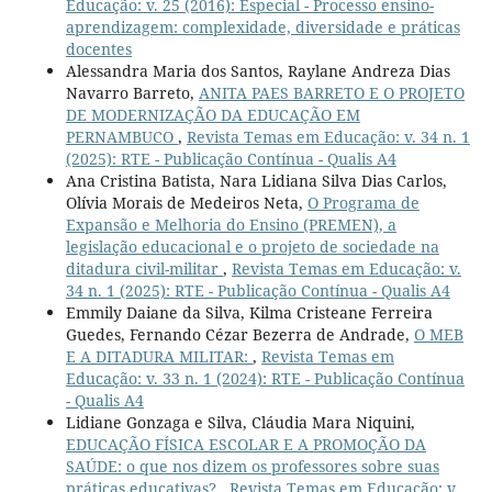
Educação: v. 25 (2016): Especial - Processo ensino-
aprendizagem: complexidade, diversidade e práticas
docentes
Alessandra Maria dos Santos, Raylane Andreza Dias
Navarro Barreto,
ANITA PAES BARRETO E O PROJETO
DE MODERNIZAÇÃO DA EDUCAÇÃO EM
PERNAMBUCO
,
Revista Temas em Educação: v. 34 n. 1
(2025): RTE - Publicação Contínua - Qualis A4
Ana Cristina Batista, Nara Lidiana Silva Dias Carlos,
Olívia Morais de Medeiros Neta,
O Programa de
Expansão e Melhoria do Ensino (PREMEN), a
legislação educacional e o projeto de sociedade na
ditadura civil-militar
,
Revista Temas em Educação: v.
34 n. 1 (2025): RTE - Publicação Contínua - Qualis A4
Emmily Daiane da Silva, Kilma Cristeane Ferreira
Guedes, Fernando Cézar Bezerra de Andrade,
O MEB
E A DITADURA MILITAR:
,
Revista Temas em
Educação: v. 33 n. 1 (2024): RTE - Publicação Contínua
- Qualis A4
Lidiane Gonzaga e Silva, Cláudia Mara Niquini,
EDUCAÇÃO FÍSICA ESCOLAR E A PROMOÇÃO DA
SAÚDE: o que nos dizem os professores sobre suas
práticas educativas?
,
Revista Temas em Educação: v.