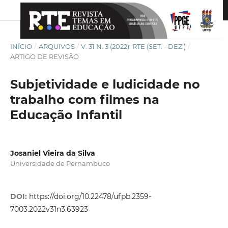
INÍCIO
/
ARQUIVOS
/
V. 31 N. 3 (2022): RTE (SET. - DEZ.)
/
ARTIGO DE REVISÃO
Subjetividade e ludicidade no
trabalho com filmes na
Educação Infantil
Josaniel Vieira da Silva
Universidade de Pernambuco
DOI:
https://doi.org/10.22478/ufpb.2359-
7003.2022v31n3.63923