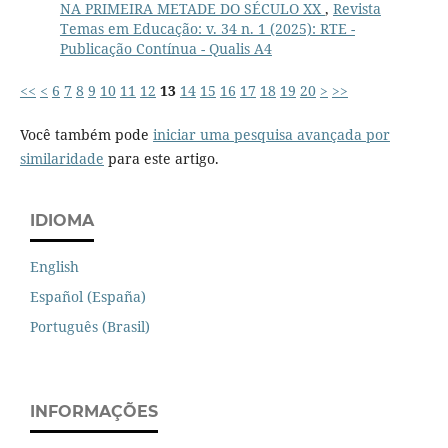
NA PRIMEIRA METADE DO SÉCULO XX
,
Revista
Temas em Educação: v. 34 n. 1 (2025): RTE -
Publicação Contínua - Qualis A4
<<
<
6
7
8
9
10
11
12
13
14
15
16
17
18
19
20
>
>>
Você também pode
iniciar uma pesquisa avançada por
similaridade
para este artigo.
IDIOMA
English
Español (España)
Português (Brasil)
INFORMAÇÕES