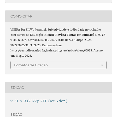
COMO CITAR
VIEIRA DA SILVA, Josaniel. Subjetividade e ludicidade no trabalho
com filmes na Educação Infantil.
Revista Temas em Educação
,
[S. l.]
,
v. 31, n. 3, p. e-rte313202208, 2022. DOI: 10.22478/ufpb.2359-
7003.2022v31n3.63923. Disponível em:
https://periodicos.ufpb.br/index.php/rteo/article/view/63923. Acesso
em: 8 ago. 2026.
Fomatos de Citação
EDIÇÃO
v. 31 n. 3 (2022): RTE (set. - dez.)
SEÇÃO