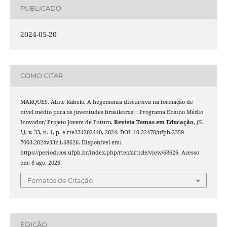
PUBLICADO
2024-05-20
COMO CITAR
MARQUES, Aline Rabelo. A hegemonia discursiva na formação de
nível médio para as juventudes brasileiras: : Programa Ensino Médio
Inovador/ Projeto Jovem de Futuro.
Revista Temas em Educação
,
[S.
l.]
, v. 33, n. 1, p. e-rte331202440, 2024. DOI: 10.22478/ufpb.2359-
7003.2024v33n1.68626. Disponível em:
https://periodicos.ufpb.br/index.php/rteo/article/view/68626. Acesso
em: 8 ago. 2026.
Fomatos de Citação
EDIÇÃO