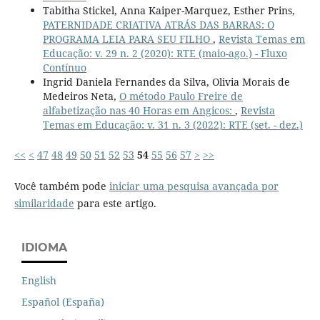
Tabitha Stickel, Anna Kaiper-Marquez, Esther Prins,
PATERNIDADE CRIATIVA ATRÁS DAS BARRAS: O
PROGRAMA LEIA PARA SEU FILHO
,
Revista Temas em
Educação: v. 29 n. 2 (2020): RTE (maio-ago.) - Fluxo
Contínuo
Ingrid Daniela Fernandes da Silva, Olivia Morais de
Medeiros Neta,
O método Paulo Freire de
alfabetização nas 40 Horas em Angicos:
,
Revista
Temas em Educação: v. 31 n. 3 (2022): RTE (set. - dez.)
<<
<
47
48
49
50
51
52
53
54
55
56
57
>
>>
Você também pode
iniciar uma pesquisa avançada por
similaridade
para este artigo.
IDIOMA
English
Español (España)