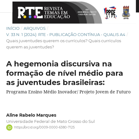
INÍCIO
/
ARQUIVOS
/
V. 33 N. 1 (2024): RTE - PUBLICAÇÃO CONTÍNUA - QUALIS A4
/
Quais juventudes querem os currículos? Quais currículos
querem as juventudes?
A hegemonia discursiva na
formação de nível médio para
as juventudes brasileiras:
Programa Ensino Médio Inovador/ Projeto Jovem de Futuro
Aline Rabelo Marques
Universidade Federal de Mato Grosso do Sul
https://orcid.org/0009-0000-6380-7125