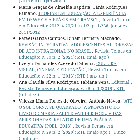
(2019): RTE (jan.-abr.)
Maria Graças de Almeida Baptista, Tânia Rodrigues
Palhano,
TEORIAS EM EDUCAÇÃO: A EXPERIÊNCIA
EM DEWEY E A PRÁXIS EM GRAMSCI
,
Revista Temas
em Educação: 2012: v.20/21, n.1/2, p. 1-238, jan.-dez.
2011/2012
Rafael Garcia Campos, Dinair Ferreira Machado,
REVISÃO INTEGRATIVA: ADOLESCENTES AUTORES/AS
DE ATO INFRACIONAL NO BRASIL
,
Revista Temas em
Educação: v. 30 n. 2 (2021): RTE (mai.-ago.)
Evelyn Fernandes Azevedo Faheina,
CULTURA
VISUAL, CINEMA E EDUCAÇÃO
,
Revista Temas em
Educação: v. 22 n. 1 (2013): RTE (jan.-jun.)
Ana Cláudia Silva Rodrigues, Fabiana Sena,
Editorial
,
Revista Temas em Educação: v. 28 n. 3 (2019): RTE
(set.-dez.)
Valeska Maria Fortes de Oliveira, António Nóvoa,
"ATÉ
O SOL TORNA-SE QUADRADO" A PROPÓSITO DO
LIVRO DE MARIA SALETE VAN DER POEL, VIDAS
APRISIONADAS: RELATOS DE UMA PRÁTICA
EDUCATIVA (POEL, 2018)
,
Revista Temas em
Educação: v. 29 n. 2 (2020): RTE (maio-ago.) - Fluxo
Contínuo