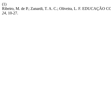
(1)
Ribeiro, M. de P.; Zanardi, T. A. C.; Oliveira, L. F. ED
24
, 10-27.