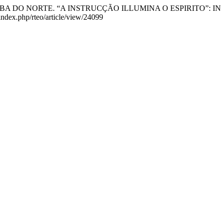
ARAHYBA DO NORTE. “A INSTRUCÇÃO ILLUMINA O ESPIRITO”: I
index.php/rteo/article/view/24099