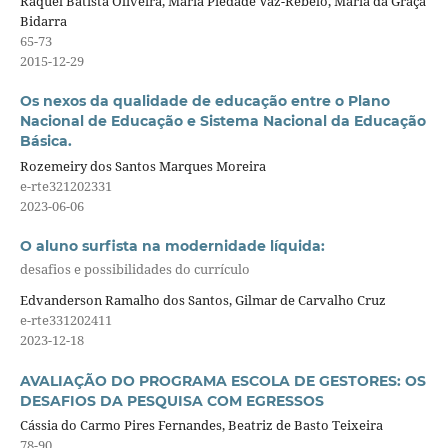
Raquel Batista Oliveira, Maria Piedade Vaz-Rebelo, Maria da Graça
Bidarra
65-73
2015-12-29
Os nexos da qualidade de educação entre o Plano
Nacional de Educação e Sistema Nacional da Educação
Básica.
Rozemeiry dos Santos Marques Moreira
e-rte321202331
2023-06-06
O aluno surfista na modernidade líquida:
desafios e possibilidades do currículo
Edvanderson Ramalho dos Santos, Gilmar de Carvalho Cruz
e-rte331202411
2023-12-18
AVALIAÇÃO DO PROGRAMA ESCOLA DE GESTORES: OS
DESAFIOS DA PESQUISA COM EGRESSOS
Cássia do Carmo Pires Fernandes, Beatriz de Basto Teixeira
78-90