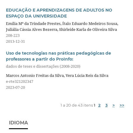
EDUCAÇÃO E APRENDIZAGENS DE ADULTOS NO
ESPAÇO DA UNIVERSIDADE
Emília Mª da Trindade Prestes, Ítalo Eduardo Medeiros Sousa,
Juliália Cássia Alves Bezerra, Shirleide Karla de Oliveira Silva
208-223
2013-12-31
Uso de tecnologias nas práticas pedagógicas de
professores a partir do ProInfo:
dados de teses e dissertações (2008-2020)
Marcos Antonio Freitas da Silva, Vera Lúcia Reis da Silva
e-rte321202347
2023-07-20
1 a 20 de 43 itens
1
2
3
>
>>
IDIOMA