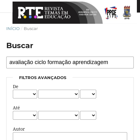
INÍCIO
/
Buscar
Buscar
FILTROS AVANÇADOS
De
Até
Autor