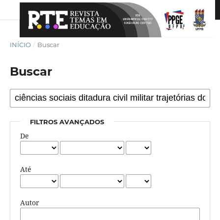
INÍCIO
/
Buscar
Buscar
FILTROS AVANÇADOS
De
Até
Autor