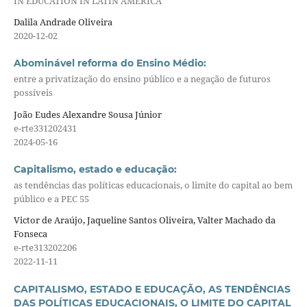
IN EDUCATION IN LATIN AMERICA
Dalila Andrade Oliveira
2020-12-02
Abominável reforma do Ensino Médio:
entre a privatização do ensino público e a negação de futuros
possíveis
João Eudes Alexandre Sousa Júnior
e-rte331202431
2024-05-16
Capitalismo, estado e educação:
as tendências das políticas educacionais, o limite do capital ao bem
público e a PEC 55
Victor de Araújo, Jaqueline Santos Oliveira, Valter Machado da
Fonseca
e-rte313202206
2022-11-11
CAPITALISMO, ESTADO E EDUCAÇÃO, AS TENDÊNCIAS
DAS POLÍTICAS EDUCACIONAIS, O LIMITE DO CAPITAL