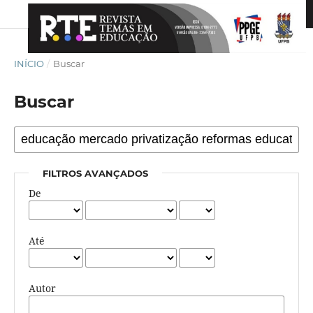
INÍCIO
/
Buscar
Buscar
FILTROS AVANÇADOS
De
Até
Autor