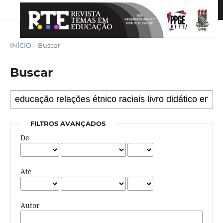
INÍCIO
/
Buscar
Buscar
FILTROS AVANÇADOS
De
Até
Autor