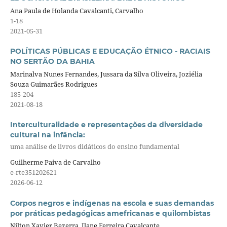
Ana Paula de Holanda Cavalcanti, Carvalho
1-18
2021-05-31
POLÍTICAS PÚBLICAS E EDUCAÇÃO ÉTNICO - RACIAIS
NO SERTÃO DA BAHIA
Marinalva Nunes Fernandes, Jussara da Silva Oliveira, Joziélia
Souza Guimarães Rodrigues
185-204
2021-08-18
Interculturalidade e representações da diversidade
cultural na infância:
uma análise de livros didáticos do ensino fundamental
Guilherme Paiva de Carvalho
e-rte351202621
2026-06-12
Corpos negros e indígenas na escola e suas demandas
por práticas pedagógicas amefricanas e quilombistas
Nilton Xavier Bezerra, Ilane Ferreira Cavalcante