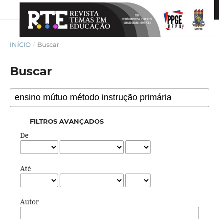
INÍCIO
/
Buscar
Buscar
FILTROS AVANÇADOS
De
Até
Autor