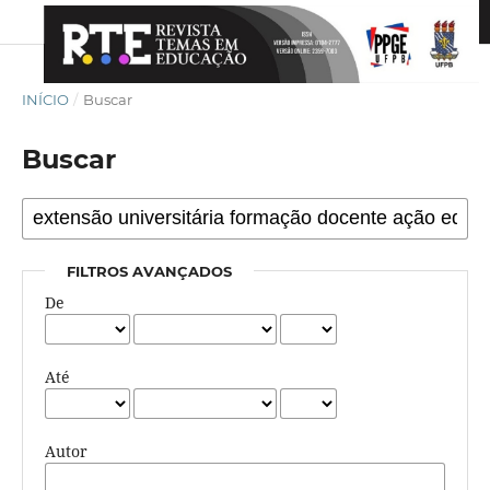
INÍCIO
/
Buscar
Buscar
FILTROS AVANÇADOS
De
Até
Autor