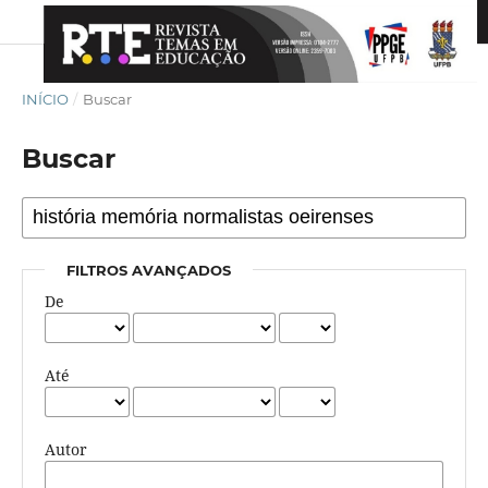
INÍCIO
/
Buscar
Buscar
FILTROS AVANÇADOS
De
Até
Autor