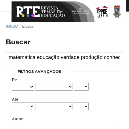
INÍCIO
/
Buscar
Buscar
FILTROS AVANÇADOS
De
Até
Autor