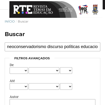
INÍCIO
/
Buscar
Buscar
FILTROS AVANÇADOS
De
Até
Autor