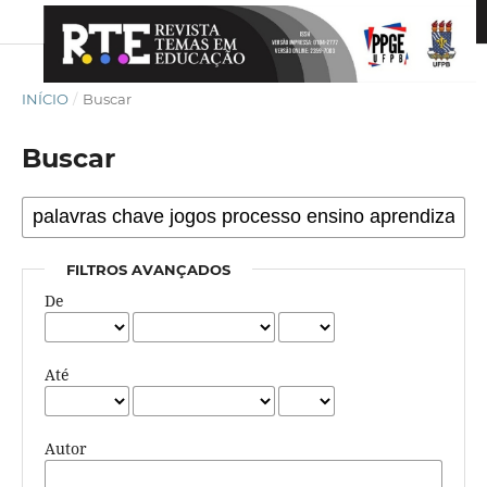
INÍCIO
/
Buscar
Buscar
FILTROS AVANÇADOS
De
Até
Autor